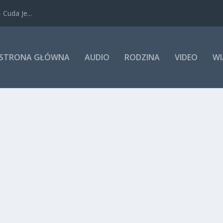
Cuda Je...
STRONA GŁÓWNA
AUDIO
RODZINA
VIDEO
WI
two
,
Płodność
,
Rodzina
,
Video
|
0
|