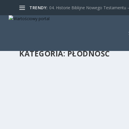
TRENDY:
04. Historie Biblijne Nowego Testamentu – 
KATEGORIA:
PŁODNOŚĆ
OD POCZĘCIA DO NARODZIN
25 sty 2017
|
Dziecko
,
Film
,
Inspiracyjne
,
Macierzyństwo
,
Ojcos
CZYTAJ WIĘCEJ