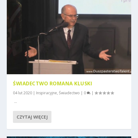
ŚWIADECTWO ROMANA KLUSKI
04 lut 2020
|
Inspiracyjne
,
Świadectwo
|
0
|
...
CZYTAJ WIĘCEJ