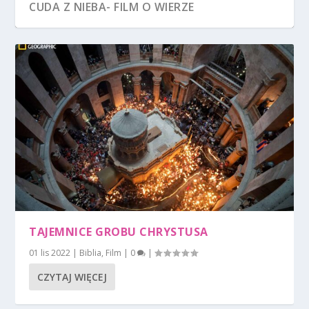
CUDA Z NIEBA- FILM O WIERZE
OSTATNIE WEZWANIE – FILM O S. FAUSTYNIE
TAJEMNICE GROBU CHRYSTUSA
01 lis 2022
|
Biblia
,
Film
|
0
|
CZYTAJ WIĘCEJ