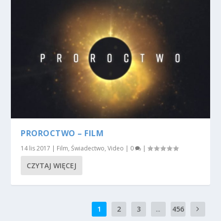
PROROCTWO – FILM
14 lis 2017
|
Film
,
Świadectwo
,
Video
|
0
|
CZYTAJ WIĘCEJ
1
2
3
...
456