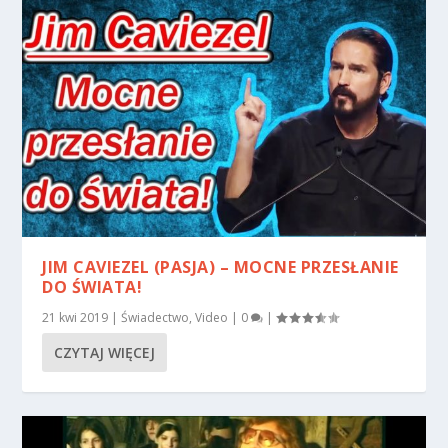
JIM CAVIEZEL (PASJA) – MOCNE PRZESŁANIE
DO ŚWIATA!
21 kwi 2019
|
Świadectwo
,
Video
|
0
|
CZYTAJ WIĘCEJ