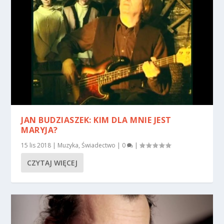
JAN BUDZIASZEK: KIM DLA MNIE JEST
MARYJA?
15 lis 2018
|
Muzyka
,
Świadectwo
|
0
|
CZYTAJ WIĘCEJ