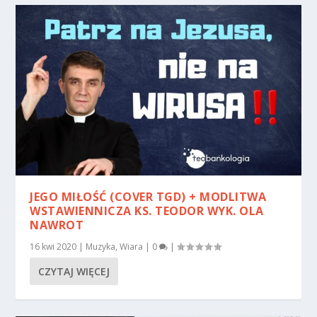
JEGO MIŁOŚĆ (COVER TGD) + MODLITWA
WSTAWIENNICZA KS. TEODOR WYK. OLA
NAWROT
16 kwi 2020
|
Muzyka
,
Wiara
|
0
|
CZYTAJ WIĘCEJ