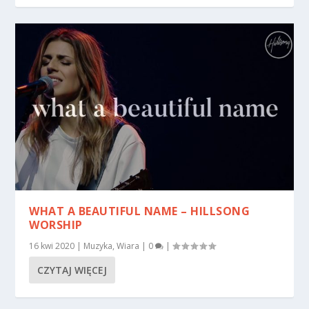
WHAT A BEAUTIFUL NAME – HILLSONG
WORSHIP
16 kwi 2020
|
Muzyka
,
Wiara
|
0
|
CZYTAJ WIĘCEJ