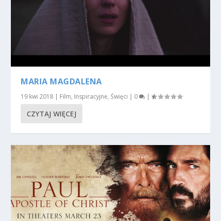
MARIA MAGDALENA
19 kwi 2018
|
Film
,
Inspiracyjne
,
Święci
|
0
|
CZYTAJ WIĘCEJ