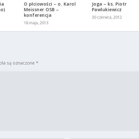
ia
O płciowości – o. Karol
Joga – ks. Piotr
ho)
Meissner OSB –
Pawlukiewicz
konferencja
30 czerwca, 2012
18 maja, 2013
la są oznaczone
*