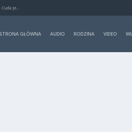
Cuda Je...
STRONA GŁÓWNA
AUDIO
RODZINA
VIDEO
WI
ymał, ale jest darem, którym trzeba się dzielić, wspaniałą nowiną, k