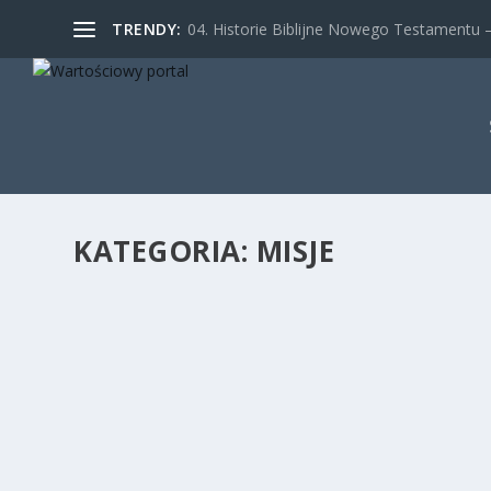
TRENDY:
04. Historie Biblijne Nowego Testamentu – 
KATEGORIA:
MISJE
KAPUCYŃSKI WIECZÓR MISYJNY
24 paź 2011
|
Misje
,
Pozostałe
,
Wydarzenie
|
0
|
„Ewangelia nie jest wyłącznym dobrem tego, kto ją otrz
Orędzie na niedzielę misyjną 2011” W niedzielę 23...
CZYTAJ WIĘCEJ