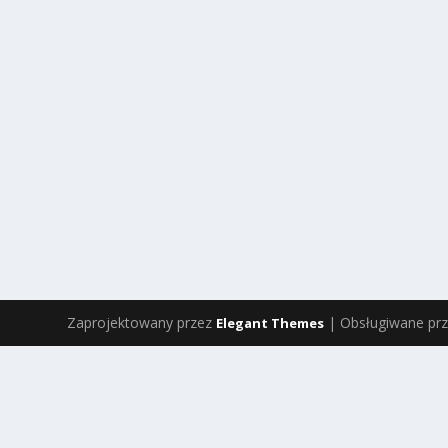
DUCH
18 lip 2011
|
Film
,
Misje
,
Świadectwo
,
Video
,
Wiara
|
0
|
Film Duch Reżyseria: Maciej Bodasiński Scenariusz: Le
gdzie żyją w dzielnicach największej nędzy. Ojciec Antone
CZYTAJ WIĘCEJ
Zaprojektowany przez
| Obsługiwane pr
Elegant Themes