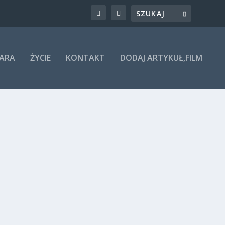
ARA
ŻYCIE
KONTAKT
DODAJ ARTYKUŁ,FILM
tórą należy przekazywać.”Benedykt XVI „Papieskie