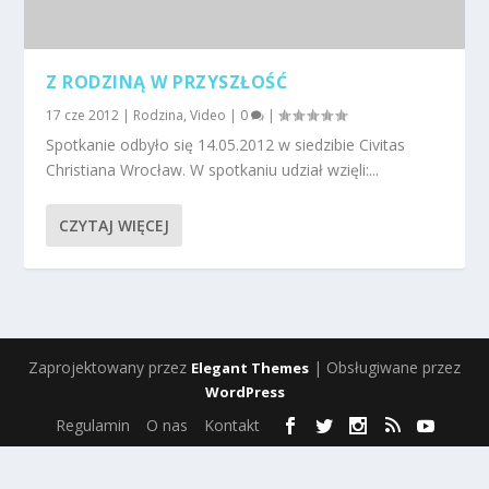
Z RODZINĄ W PRZYSZŁOŚĆ
17 cze 2012
|
Rodzina
,
Video
|
0
|
Spotkanie odbyło się 14.05.2012 w siedzibie Civitas
Christiana Wrocław. W spotkaniu udział wzięli:...
CZYTAJ WIĘCEJ
Zaprojektowany przez
| Obsługiwane przez
Elegant Themes
WordPress
Regulamin
O nas
Kontakt