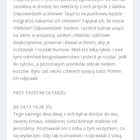
zasłabną w drodze; bo niektórzy z nich przyszli z daleka.
Odpowiedzieli uczniowie: Skąd tu na pustkowiu będzie
mógł ktoś nakarmić ich chlebem? Zapytał ich: Ile macie
chlebów? Odpowiedzieli: Siedem. I polecił ludowi usiąść
na ziemi. A wziąwszy siedem chlebów, odmówił
dziękczynienie, połamał i dawał uczniom, aby je
rozdzielali. I rozdali tłumowi. Mieli też kilka rybek. I nad
tymi odmówił błogosławieństwo i polecił je rozdać. Jedli
do sytości, a pozostałych ułomków zebrali siedem
koszów. Było zaś około czterech tysięcy ludzi. Potem
ich odprawił.
PRZY TRZECIM OŁTARZU
(Łk 24,13-16.28-35)
Tego samego dnia dwaj z nich byli w drodze do wsi,
zwanej Emaus, oddalonej sześćdziesiąt stadiów od
Jerozolimy. Rozmawiali oni z sobą o tym wszystkim, co
się wydarzyło. Gdy tak rozmawiali i rozprawiali z sobą,