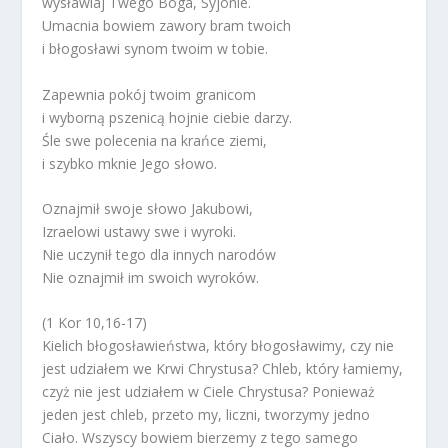
wysławiaj Twego Boga, Syjonie.
Umacnia bowiem zawory bram twoich
i błogosławi synom twoim w tobie.
Zapewnia pokój twoim granicom
i wyborną pszenicą hojnie ciebie darzy.
Śle swe polecenia na krańce ziemi,
i szybko mknie Jego słowo.
Oznajmił swoje słowo Jakubowi,
Izraelowi ustawy swe i wyroki.
Nie uczynił tego dla innych narodów
Nie oznajmił im swoich wyroków.
(1 Kor 10,16-17)
Kielich błogosławieństwa, który błogosławimy, czy nie
jest udziałem we Krwi Chrystusa? Chleb, który łamiemy,
czyż nie jest udziałem w Ciele Chrystusa? Ponieważ
jeden jest chleb, przeto my, liczni, tworzymy jedno
Ciało. Wszyscy bowiem bierzemy z tego samego