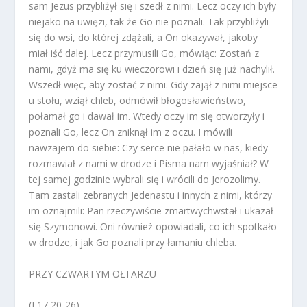
sam Jezus przybliżył się i szedł z nimi. Lecz oczy ich były
niejako na uwięzi, tak że Go nie poznali. Tak przybliżyli
się do wsi, do której zdążali, a On okazywał, jakoby
miał iść dalej. Lecz przymusili Go, mówiąc: Zostań z
nami, gdyż ma się ku wieczorowi i dzień się już nachylił.
Wszedł więc, aby zostać z nimi. Gdy zajął z nimi miejsce
u stołu, wziął chleb, odmówił błogosławieństwo,
połamał go i dawał im. Wtedy oczy im się otworzyły i
poznali Go, lecz On zniknął im z oczu. I mówili
nawzajem do siebie: Czy serce nie pałało w nas, kiedy
rozmawiał z nami w drodze i Pisma nam wyjaśniał? W
tej samej godzinie wybrali się i wrócili do Jerozolimy.
Tam zastali zebranych Jedenastu i innych z nimi, którzy
im oznajmili: Pan rzeczywiście zmartwychwstał i ukazał
się Szymonowi. Oni również opowiadali, co ich spotkało
w drodze, i jak Go poznali przy łamaniu chleba.
PRZY CZWARTYM OŁTARZU
(J 17,20-26)