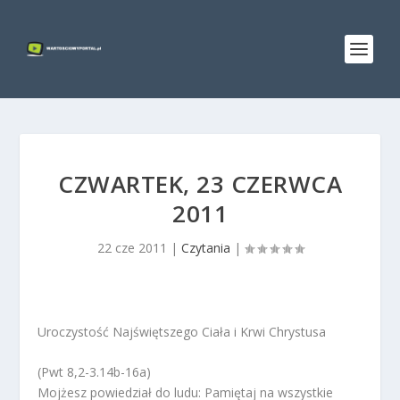
CZWARTEK, 23 CZERWCA
2011
22 cze 2011
|
Czytania
|
Uroczystość Najświętszego Ciała i Krwi Chrystusa
(Pwt 8,2-3.14b-16a)
Mojżesz powiedział do ludu: Pamiętaj na wszystkie