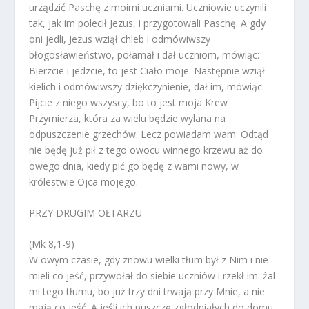
urządzić Paschę z moimi uczniami. Uczniowie uczynili
tak, jak im polecił Jezus, i przygotowali Paschę. A gdy
oni jedli, Jezus wziął chleb i odmówiwszy
błogosławieństwo, połamał i dał uczniom, mówiąc:
Bierzcie i jedzcie, to jest Ciało moje. Następnie wziął
kielich i odmówiwszy dziękczynienie, dał im, mówiąc:
Pijcie z niego wszyscy, bo to jest moja Krew
Przymierza, która za wielu będzie wylana na
odpuszczenie grzechów. Lecz powiadam wam: Odtąd
nie będę już pił z tego owocu winnego krzewu aż do
owego dnia, kiedy pić go będę z wami nowy, w
królestwie Ojca mojego.
PRZY DRUGIM OŁTARZU
(Mk 8,1-9)
W owym czasie, gdy znowu wielki tłum był z Nim i nie
mieli co jeść, przywołał do siebie uczniów i rzekł im: żal
mi tego tłumu, bo już trzy dni trwają przy Mnie, a nie
mają co jeść. A jeśli ich puszczę zgłodniałych do domu,