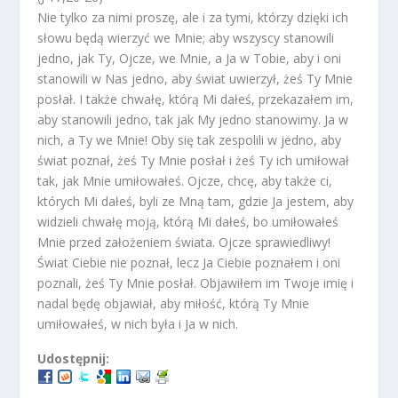
Nie tylko za nimi proszę, ale i za tymi, którzy dzięki ich
słowu będą wierzyć we Mnie; aby wszyscy stanowili
jedno, jak Ty, Ojcze, we Mnie, a Ja w Tobie, aby i oni
stanowili w Nas jedno, aby świat uwierzył, żeś Ty Mnie
posłał. I także chwałę, którą Mi dałeś, przekazałem im,
aby stanowili jedno, tak jak My jedno stanowimy. Ja w
nich, a Ty we Mnie! Oby się tak zespolili w jedno, aby
świat poznał, żeś Ty Mnie posłał i żeś Ty ich umiłował
tak, jak Mnie umiłowałeś. Ojcze, chcę, aby także ci,
których Mi dałeś, byli ze Mną tam, gdzie Ja jestem, aby
widzieli chwałę moją, którą Mi dałeś, bo umiłowałeś
Mnie przed założeniem świata. Ojcze sprawiedliwy!
Świat Ciebie nie poznał, lecz Ja Ciebie poznałem i oni
poznali, żeś Ty Mnie posłał. Objawiłem im Twoje imię i
nadal będę objawiał, aby miłość, którą Ty Mnie
umiłowałeś, w nich była i Ja w nich.
Udostępnij: