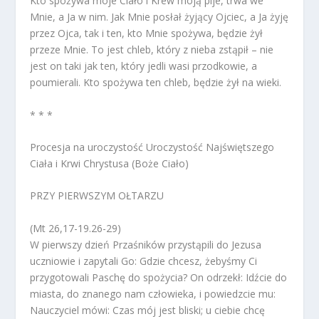
Kto spożywa moje Ciało i Krew moją pije, trwa we
Mnie, a Ja w nim. Jak Mnie posłał żyjący Ojciec, a Ja żyję
przez Ojca, tak i ten, kto Mnie spożywa, będzie żył
przeze Mnie. To jest chleb, który z nieba zstąpił – nie
jest on taki jak ten, który jedli wasi przodkowie, a
poumierali. Kto spożywa ten chleb, będzie żył na wieki.
* * *
Procesja na uroczystość Uroczystość Najświętszego
Ciała i Krwi Chrystusa (Boże Ciało)
PRZY PIERWSZYM OŁTARZU
(Mt 26,17-19.26-29)
W pierwszy dzień Przaśników przystąpili do Jezusa
uczniowie i zapytali Go: Gdzie chcesz, żebyśmy Ci
przygotowali Paschę do spożycia? On odrzekł: Idźcie do
miasta, do znanego nam człowieka, i powiedzcie mu:
Nauczyciel mówi: Czas mój jest bliski; u ciebie chcę