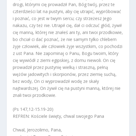
drogi, którymi cię prowadził Pan, Bóg twój, przez te
czterdzieści lat na pustyni, aby cię utrapić, wypróbować
i poznać, co jest w twym sercu; czy strzeżesz Jego
nakazu, czy też nie. Utrapił cię, dał ci odczuć głód, żywił
cię manną, której nie znałeś ani ty, ani twoi przodkowie,
bo chciał ci dać poznać, że nie samym tylko chlebem
żyje człowiek, ale człowiek żyje wszystkim, co pochodzi
z ust Pana. Nie zapominaj o Panu, Bogu twoim, który
cię wywiódł z ziemi egipskiej, z domu niewoli. On cię
prowadził przez pustynię wielką i straszną, pełną
wężów jadowitych i skorpionów, przez ziemię suchą,
bez wody, On ci wyprowadził wodę ze skały
najtwardszej. On żywił cię na pustyni manną, której nie
znali twoi przodkowie.
(Ps 147,12-15.19-20)
REFREN: Kościele święty, chwal swojego Pana
Chwal, Jerozolimo, Pana,