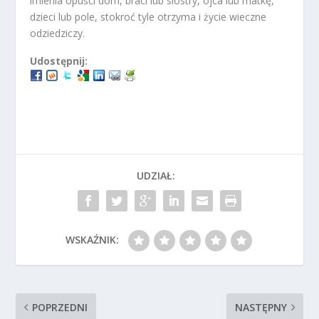
imienia opuści dom, braci lub siostry, ojca lub matkę,
dzieci lub pole, stokroć tyle otrzyma i życie wieczne
odziedziczy.
Udostępnij:
UDZIAŁ:
WSKAŹNIK:
POPRZEDNI
NASTĘPNY