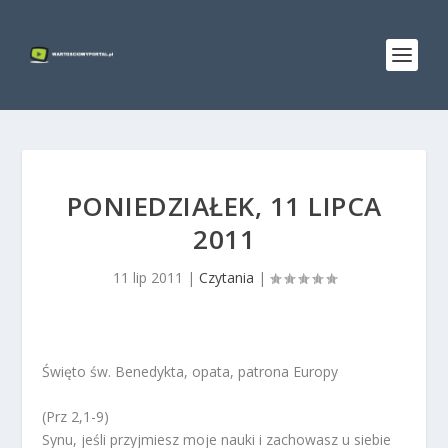
PONIEDZIAŁEK, 11 LIPCA
2011
11 lip 2011
|
Czytania
|
Święto św. Benedykta, opata, patrona Europy
(Prz 2,1-9)
Synu, jeśli przyjmiesz moje nauki i zachowasz u siebie