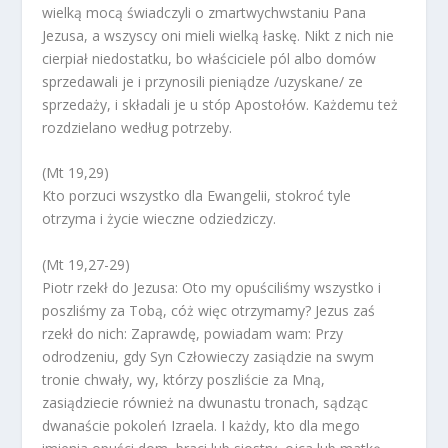
wielką mocą świadczyli o zmartwychwstaniu Pana
Jezusa, a wszyscy oni mieli wielką łaskę. Nikt z nich nie
cierpiał niedostatku, bo właściciele pól albo domów
sprzedawali je i przynosili pieniądze /uzyskane/ ze
sprzedaży, i składali je u stóp Apostołów. Każdemu też
rozdzielano według potrzeby.
(Mt 19,29)
Kto porzuci wszystko dla Ewangelii, stokroć tyle
otrzyma i życie wieczne odziedziczy.
(Mt 19,27-29)
Piotr rzekł do Jezusa: Oto my opuściliśmy wszystko i
poszliśmy za Tobą, cóż więc otrzymamy? Jezus zaś
rzekł do nich: Zaprawdę, powiadam wam: Przy
odrodzeniu, gdy Syn Człowieczy zasiądzie na swym
tronie chwały, wy, którzy poszliście za Mną,
zasiądziecie również na dwunastu tronach, sądząc
dwanaście pokoleń Izraela. I każdy, kto dla mego