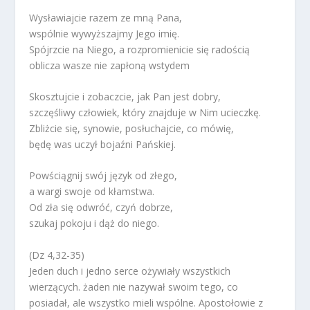
Wysławiajcie razem ze mną Pana,
wspólnie wywyższajmy Jego imię.
Spójrzcie na Niego, a rozpromienicie się radością
oblicza wasze nie zapłoną wstydem
Skosztujcie i zobaczcie, jak Pan jest dobry,
szczęśliwy człowiek, który znajduje w Nim ucieczkę.
Zbliżcie się, synowie, posłuchajcie, co mówię,
będę was uczył bojaźni Pańskiej.
Powściągnij swój język od złego,
a wargi swoje od kłamstwa.
Od zła się odwróć, czyń dobrze,
szukaj pokoju i dąż do niego.
(Dz 4,32-35)
Jeden duch i jedno serce ożywiały wszystkich
wierzących. żaden nie nazywał swoim tego, co
posiadał, ale wszystko mieli wspólne. Apostołowie z