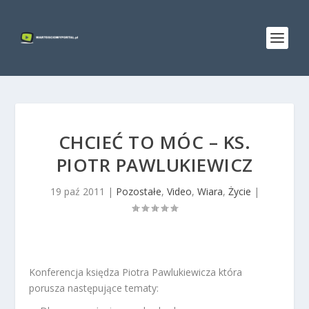
CHCIEĆ TO MÓC – KS.
PIOTR PAWLUKIEWICZ
19 paź 2011
|
Pozostałe
,
Video
,
Wiara
,
Życie
|
Konferencja księdza Piotra Pawlukiewicza która
porusza następujące tematy: