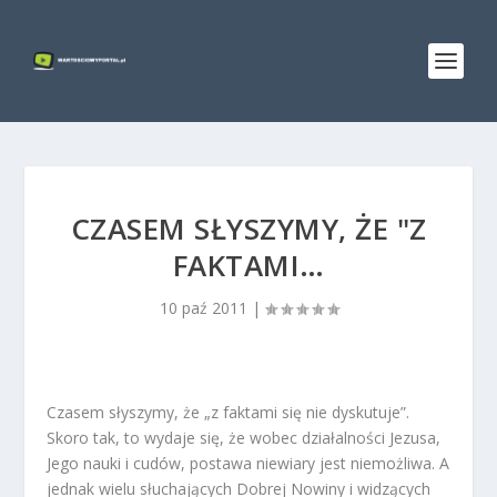
CZASEM SŁYSZYMY, ŻE "Z
FAKTAMI…
10 paź 2011
|
Czasem słyszymy, że „z faktami się nie dyskutuje”.
Skoro tak, to wydaje się, że wobec działalności Jezusa,
Jego nauki i cudów, postawa niewiary jest niemożliwa. A
jednak wielu słuchających Dobrej Nowiny i widzących