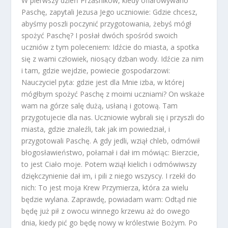
W pierwszy dzień Przaśników, kiedy ofiarowywano
Paschę, zapytali Jezusa Jego uczniowie: Gdzie chcesz,
abyśmy poszli poczynić przygotowania, żebyś mógł
spożyć Paschę? I posłał dwóch spośród swoich
uczniów z tym poleceniem: Idźcie do miasta, a spotka
się z wami człowiek, niosący dzban wody. Idźcie za nim
i tam, gdzie wejdzie, powiecie gospodarzowi:
Nauczyciel pyta: gdzie jest dla Mnie izba, w której
mógłbym spożyć Paschę z moimi uczniami? On wskaże
wam na górze salę dużą, usłaną i gotową. Tam
przygotujecie dla nas. Uczniowie wybrali się i przyszli do
miasta, gdzie znaleźli, tak jak im powiedział, i
przygotowali Paschę. A gdy jedli, wziął chleb, odmówił
błogosławieństwo, połamał i dał im mówiąc: Bierzcie,
to jest Ciało moje. Potem wziął kielich i odmówiwszy
dziękczynienie dał im, i pili z niego wszyscy. I rzekł do
nich: To jest moja Krew Przymierza, która za wielu
będzie wylana. Zaprawdę, powiadam wam: Odtąd nie
będę już pił z owocu winnego krzewu aż do owego
dnia, kiedy pić go będę nowy w królestwie Bożym. Po