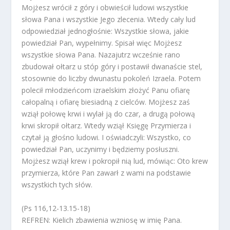
Mojżesz wrócił z góry i obwieścił ludowi wszystkie
słowa Pana i wszystkie Jego zlecenia. Wtedy cały lud
odpowiedział jednogłośnie: Wszystkie słowa, jakie
powiedział Pan, wypełnimy. Spisał więc Mojżesz
wszystkie słowa Pana. Nazajutrz wcześnie rano
zbudował ołtarz u stóp góry i postawił dwanaście stel,
stosownie do liczby dwunastu pokoleń Izraela. Potem
polecił młodzieńcom izraelskim złożyć Panu ofiarę
całopalną i ofiarę biesiadną z cielców. Mojżesz zaś
wziął połowę krwi i wylał ją do czar, a drugą połową
krwi skropił ołtarz. Wtedy wziął Księgę Przymierza i
czytał ją głośno ludowi. I oświadczyli: Wszystko, co
powiedział Pan, uczynimy i będziemy posłuszni.
Mojżesz wziął krew i pokropił nią lud, mówiąc: Oto krew
przymierza, które Pan zawarł z wami na podstawie
wszystkich tych słów.
(Ps 116,12-13.15-18)
REFREN: Kielich zbawienia wzniosę w imię Pana.