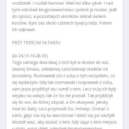
rozdzielali. I rozdali tłumowi. Mieli też kilka rybek. I nad
tymi odmówił błogosławieństwo i polecił je rozdać. Jedli
do sytości, a pozostałych ułomków zebrali siedem
koszów. Było zaś około czterech tysięcy ludzi. Potem
ich odprawił.
PRZY TRZECIM OŁTARZU
(Łk 24,13-16.28-35)
Tego samego dnia dwaj z nich byli w drodze do wsi,
zwanej Emaus, oddalonej sześćdziesiąt stadiów od
Jerozolimy. Rozmawiali oni z sobą o tym wszystkim, co
się wydarzyło. Gdy tak rozmawiali i rozprawiali z sobą,
sam Jezus przybliżył się i szedł z nimi. Lecz oczy ich były
niejako na uwięzi, tak że Go nie poznali. Tak przybliżyli
się do wsi, do której zdążali, a On okazywał, jakoby
miał iść dalej. Lecz przymusili Go, mówiąc: Zostań z
nami, gdyż ma się ku wieczorowi i dzień się już nachylił.
Wszedł więc, aby zostać z nimi. Gdy zajął z nimi miejsce
u stołu, wziął chleb, odmówił błogosławieństwo,