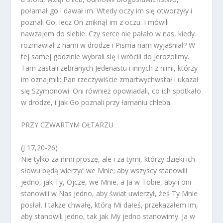
połamał go i dawał im. Wtedy oczy im się otworzyły i
poznali Go, lecz On zniknął im z oczu. I mówili
nawzajem do siebie: Czy serce nie pałało w nas, kiedy
rozmawiał z nami w drodze i Pisma nam wyjaśniał? W
tej samej godzinie wybrali się i wrócili do Jerozolimy.
Tam zastali zebranych Jedenastu i innych z nimi, którzy
im oznajmili: Pan rzeczywiście zmartwychwstał i ukazał
się Szymonowi. Oni również opowiadali, co ich spotkało
w drodze, i jak Go poznali przy łamaniu chleba.
PRZY CZWARTYM OŁTARZU
(J 17,20-26)
Nie tylko za nimi proszę, ale i za tymi, którzy dzięki ich
słowu będą wierzyć we Mnie; aby wszyscy stanowili
jedno, jak Ty, Ojcze, we Mnie, a Ja w Tobie, aby i oni
stanowili w Nas jedno, aby świat uwierzył, żeś Ty Mnie
posłał. I także chwałę, którą Mi dałeś, przekazałem im,
aby stanowili jedno, tak jak My jedno stanowimy. Ja w