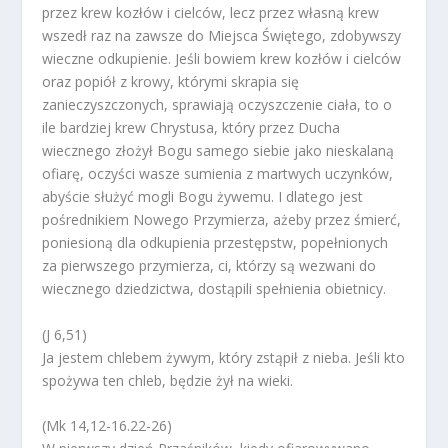
przez krew kozłów i cielców, lecz przez własną krew
wszedł raz na zawsze do Miejsca Świętego, zdobywszy
wieczne odkupienie. Jeśli bowiem krew kozłów i cielców
oraz popiół z krowy, którymi skrapia się
zanieczyszczonych, sprawiają oczyszczenie ciała, to o
ile bardziej krew Chrystusa, który przez Ducha
wiecznego złożył Bogu samego siebie jako nieskalaną
ofiarę, oczyści wasze sumienia z martwych uczynków,
abyście służyć mogli Bogu żywemu. I dlatego jest
pośrednikiem Nowego Przymierza, ażeby przez śmierć,
poniesioną dla odkupienia przestępstw, popełnionych
za pierwszego przymierza, ci, którzy są wezwani do
wiecznego dziedzictwa, dostąpili spełnienia obietnicy.
(J 6,51)
Ja jestem chlebem żywym, który zstąpił z nieba. Jeśli kto
spożywa ten chleb, będzie żył na wieki.
(Mk 14,12-16.22-26)