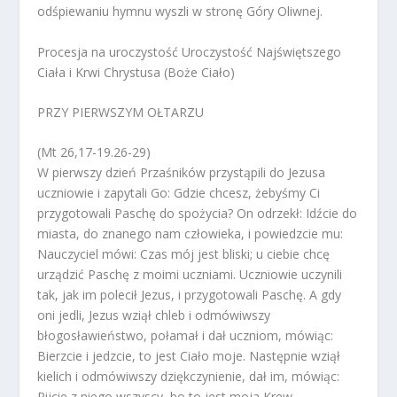
odśpiewaniu hymnu wyszli w stronę Góry Oliwnej.
Procesja na uroczystość Uroczystość Najświętszego
Ciała i Krwi Chrystusa (Boże Ciało)
PRZY PIERWSZYM OŁTARZU
(Mt 26,17-19.26-29)
W pierwszy dzień Przaśników przystąpili do Jezusa
uczniowie i zapytali Go: Gdzie chcesz, żebyśmy Ci
przygotowali Paschę do spożycia? On odrzekł: Idźcie do
miasta, do znanego nam człowieka, i powiedzcie mu:
Nauczyciel mówi: Czas mój jest bliski; u ciebie chcę
urządzić Paschę z moimi uczniami. Uczniowie uczynili
tak, jak im polecił Jezus, i przygotowali Paschę. A gdy
oni jedli, Jezus wziął chleb i odmówiwszy
błogosławieństwo, połamał i dał uczniom, mówiąc:
Bierzcie i jedzcie, to jest Ciało moje. Następnie wziął
kielich i odmówiwszy dziękczynienie, dał im, mówiąc:
Pijcie z niego wszyscy, bo to jest moja Krew