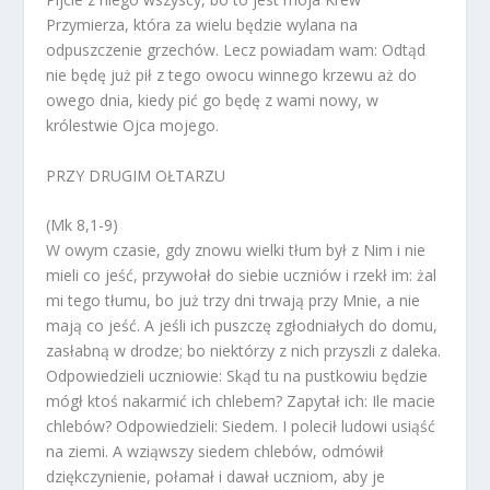
Przymierza, która za wielu będzie wylana na
odpuszczenie grzechów. Lecz powiadam wam: Odtąd
nie będę już pił z tego owocu winnego krzewu aż do
owego dnia, kiedy pić go będę z wami nowy, w
królestwie Ojca mojego.
PRZY DRUGIM OŁTARZU
(Mk 8,1-9)
W owym czasie, gdy znowu wielki tłum był z Nim i nie
mieli co jeść, przywołał do siebie uczniów i rzekł im: żal
mi tego tłumu, bo już trzy dni trwają przy Mnie, a nie
mają co jeść. A jeśli ich puszczę zgłodniałych do domu,
zasłabną w drodze; bo niektórzy z nich przyszli z daleka.
Odpowiedzieli uczniowie: Skąd tu na pustkowiu będzie
mógł ktoś nakarmić ich chlebem? Zapytał ich: Ile macie
chlebów? Odpowiedzieli: Siedem. I polecił ludowi usiąść
na ziemi. A wziąwszy siedem chlebów, odmówił
dziękczynienie, połamał i dawał uczniom, aby je