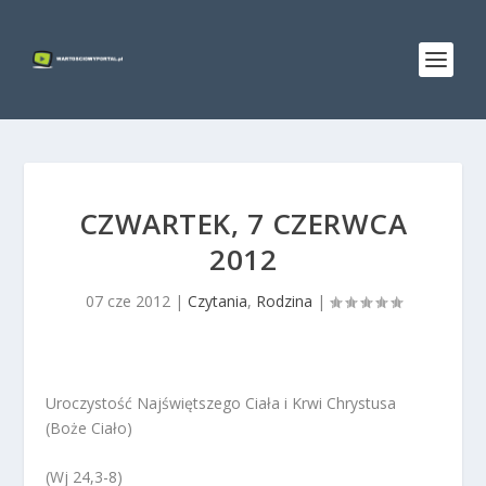
CZWARTEK, 7 CZERWCA
2012
07 cze 2012
|
Czytania
,
Rodzina
|
Uroczystość Najświętszego Ciała i Krwi Chrystusa
(Boże Ciało)
(Wj 24,3-8)