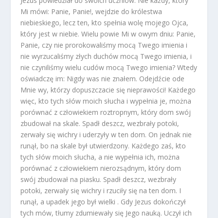
Jezus powiedział do swoich uczniów: Nie każdy, który
Mi mówi: Panie, Panie!, wejdzie do królestwa
niebieskiego, lecz ten, kto spełnia wolę mojego Ojca,
który jest w niebie. Wielu powie Mi w owym dniu: Panie,
Panie, czy nie prorokowaliśmy mocą Twego imienia i
nie wyrzucaliśmy złych duchów mocą Twego imienia, i
nie czyniliśmy wielu cudów mocą Twego imienia? Wtedy
oświadczę im: Nigdy was nie znałem. Odejdźcie ode
Mnie wy, którzy dopuszczacie się nieprawości! Każdego
więc, kto tych słów moich słucha i wypełnia je, można
porównać z człowiekiem roztropnym, który dom swój
zbudował na skale. Spadł deszcz, wezbrały potoki,
zerwały się wichry i uderzyły w ten dom. On jednak nie
runął, bo na skale był utwierdzony. Każdego zaś, kto
tych słów moich słucha, a nie wypełnia ich, można
porównać z człowiekiem nierozsądnym, który dom
swój zbudował na piasku. Spadł deszcz, wezbrały
potoki, zerwały się wichry i rzuciły się na ten dom. I
runął, a upadek jego był wielki . Gdy Jezus dokończył
tych mów, tłumy zdumiewały się Jego nauką. Uczył ich