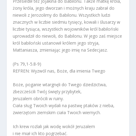
Przesiedlił też Jojakina do Babilonu. Także matkę króla,
żony króla, jego dworzan i możnych kraju zabrał do
niewoli z Jerozolimy do Babilonu. Wszystkich ludzi
znacznych w liczbie siedmiu tysięcy, kowali i ślusarzy w
liczbie tysiąca, wszystkich wojowników król babiloński
uprowadził do niewoli, do Babilonu. W jego zaś miejsce
król babiloński ustanowił królem jego stryja,
Mattaniasza, zmieniając jego imię na Sedecjasz.
(Ps 79,1-5.8-9)
REFREN: Wyzwól nas, Boże, dla imienia Twego
Boże, poganie wtargnęli do Twego dziedzictwa,
zbezcześcili Twój święty przybytek,
Jeruzalem obrócili w ruiny.
Ciała sług Twoich wydali na pastwę ptaków z nieba,
zwierzętom ziemskim ciała Twoich wiernych.
Ich krew rozlali jak wodę wokół Jeruzalem
i nie miał ich kto pogrzebać.