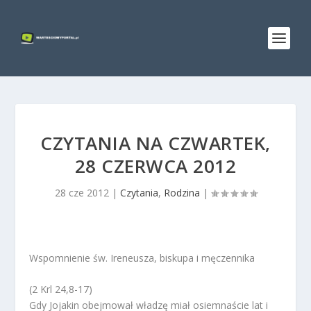
CZYTANIA NA CZWARTEK,
28 CZERWCA 2012
28 cze 2012
|
Czytania
,
Rodzina
|
Wspomnienie św. Ireneusza, biskupa i męczennika
(2 Krl 24,8-17)
Gdy Jojakin obejmował władzę miał osiemnaście lat i