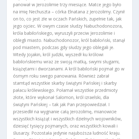
panował w Jerozolimie trzy miesiące. Matce jego było
na imię Nechuszta – córka Elnatana z Jerozolimy. Czynił
on to, co jest złe w oczach Pańskich, zupełnie tak, jak
jego ojciec. W owym czasie słudzy Nabuchodonozora,
króla babilońskiego, wyruszyli przeciw Jerozolimie i
oblegli miasto. Nabuchodonozor, król babiloński, stanął
pod miastem, podczas gdy słudzy jego oblegali je.
Wtedy Jojakin, król judzki, wyszedł ku królowi
babilońskiemu wraz ze swoją matką, swymi sługami,
książętami i dworzanami. A król babiloński pojmał go w
ósmym roku swego panowania. Również zabrał
stamtąd wszystkie skarby świątyni Pańskiej i skarby
pałacu królewskiego. Połamał wszystkie przedmioty
złote, które wykonał Salomon, król izraelski, dla
świątyni Pańskiej – tak jak Pan przepowiedział. I
przesiedlił na wygnanie całą Jerozolimę, mianowicie
wszystkich książąt i wszystkich dzielnych wojowników,
dziesięć tysięcy pojmanych, oraz wszystkich kowali i
ślusarzy. Pozostała jedynie najuboższa ludność kraju.