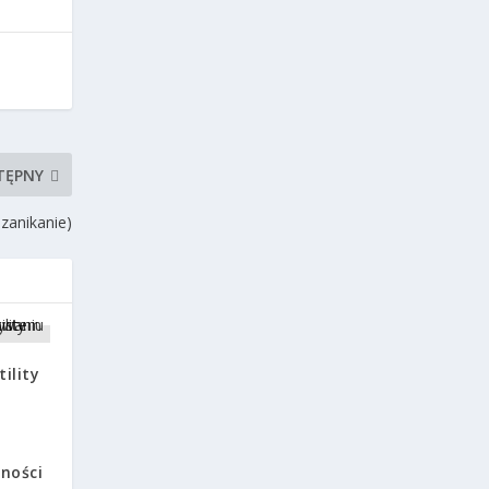
TĘPNY
zanikanie)
ility
ności