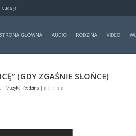
Cuda Je...
STRONA GŁÓWNA
AUDIO
RODZINA
VIDEO
WI
HCĘ” (GDY ZGAŚNIE SŁOŃCE)
2
|
Muzyka
,
Rodzina
|