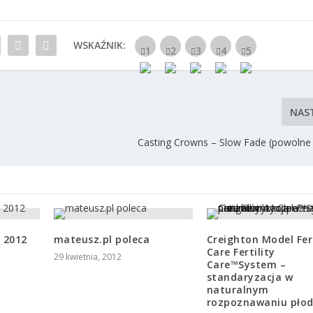
WSKAŹNIK:
NAS
Casting Crowns – Slow Fade (powolne 
 2012
mateusz.pl poleca
Creighton Model Fert
Care Fertility
29 kwietnia, 2012
Care™System –
standaryzacja w
naturalnym
rozpoznawaniu płod