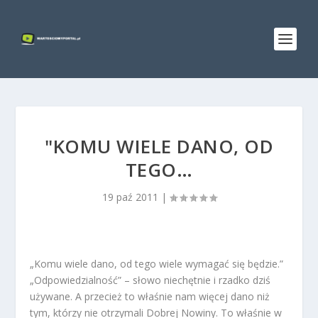
"KOMU WIELE DANO, OD
TEGO…
19 paź 2011
|
„Komu wiele dano, od tego wiele wymagać się będzie.”
„Odpowiedzialność” – słowo niechętnie i rzadko dziś
używane. A przecież to właśnie nam więcej dano niż
tym, którzy nie otrzymali Dobrej Nowiny. To właśnie w