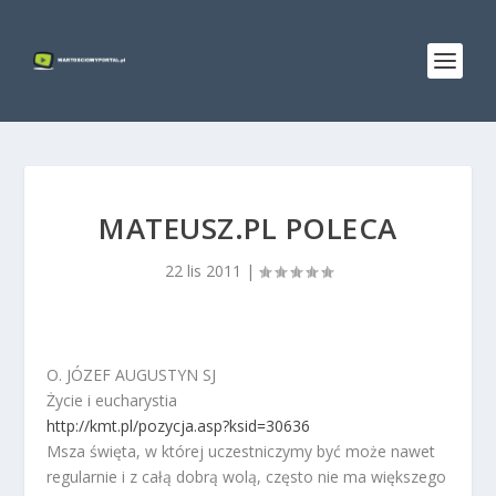
MATEUSZ.PL POLECA
22 lis 2011
|
O. JÓZEF AUGUSTYN SJ
Życie i eucharystia
http://kmt.pl/pozycja.asp?ksid=30636
Msza święta, w której uczestniczymy być może nawet
regularnie i z całą dobrą wolą, często nie ma większego