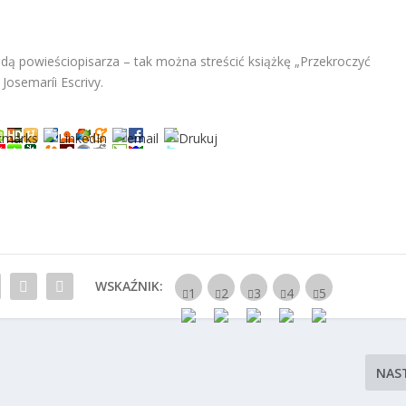
ą powieściopisarza – tak można streścić książkę „Przekroczyć
Josemaríi Escrivy.
WSKAŹNIK:
NAS