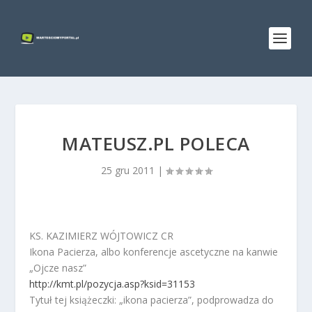
MATEUSZ.PL POLECA
25 gru 2011
|
KS. KAZIMIERZ WÓJTOWICZ CR
Ikona Pacierza, albo konferencje ascetyczne na kanwie
„Ojcze nasz”
http://kmt.pl/pozycja.asp?ksid=31153
Tytuł tej książeczki: „ikona pacierza”, podprowadza do