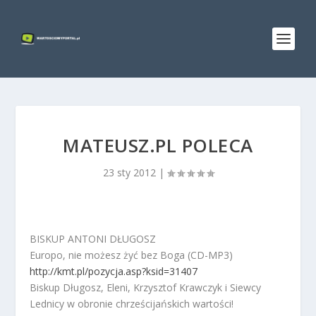
MATEUSZ.PL POLECA
23 sty 2012
|
BISKUP ANTONI DŁUGOSZ
Europo, nie możesz żyć bez Boga (CD-MP3)
http://kmt.pl/pozycja.asp?ksid=31407
Biskup Długosz, Eleni, Krzysztof Krawczyk i Siewcy
Lednicy w obronie chrześcijańskich wartości!