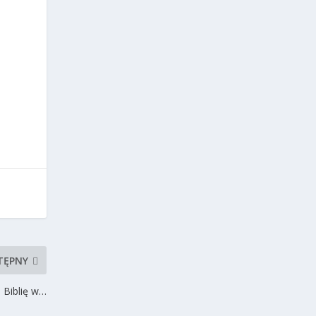
TĘPNY
i Biblię w…