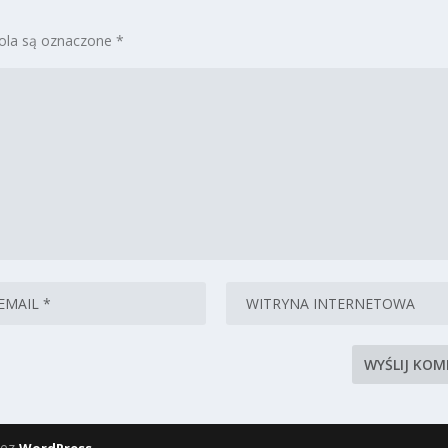
la są oznaczone
*
zez
WordPress