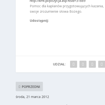
http://kmt.pl/pozycja.asp?ksid=31669
Pomoc dla kapłanów przygotowujących kazania, a
swoje zrozumienie słowa Bożego.
Udostępnij:
UDZIAŁ:
POPRZEDNI
środa, 21 marca 2012