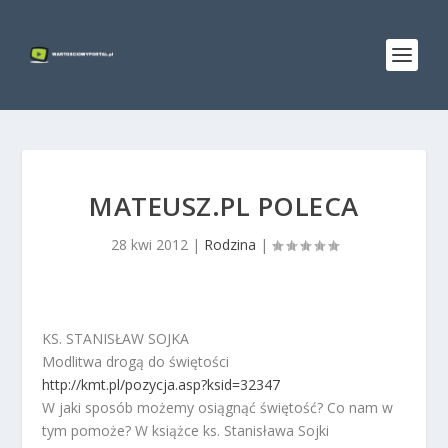
MATEUSZ.PL POLECA
28 kwi 2012
|
Rodzina
|
KS. STANISŁAW SOJKA
Modlitwa drogą do świętości
http://kmt.pl/pozycja.asp?ksid=32347
W jaki sposób możemy osiągnąć świętość? Co nam w
tym pomoże? W książce ks. Stanisława Sojki