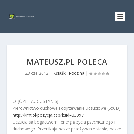
MATEUSZ.PL POLECA
23 cze 2012
|
Ksiażki
,
Rodzina
|
O. JÓZEF AUGUSTYN SJ
Kierownictwo duchowe i dojrzewanie uczuciowe (6xCD)
http://kmt.pl/pozycja.asp?ksid=33097
Uczucia są bogactwem i energią życia psychicznego i
duchowego. Przenikają nasze przeżywanie siebie, nasze