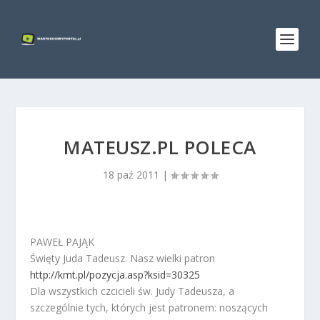
MATEUSZ.PL POLECA
18 paź 2011
|
PAWEŁ PAJĄK
Święty Juda Tadeusz. Nasz wielki patron
http://kmt.pl/pozycja.asp?ksid=30325
Dla wszystkich czcicieli św. Judy Tadeusza, a
szczególnie tych, których jest patronem: noszących