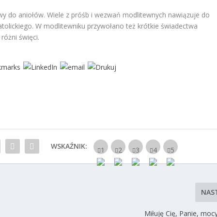
dlitwy do aniołów. Wiele z próśb i wezwań modlitewnych nawiązuje do
tolickiego. W modlitewniku przywołano też krótkie świadectwa
różni święci.
WSKAŹNIK:
NAS
Miłuję Cię, Panie, mo