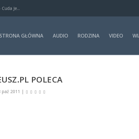
Cuda Je...
STRONA GŁÓWNA
AUDIO
RODZINA
VIDEO
WI
USZ.PL POLECA
3 paź 2011
|