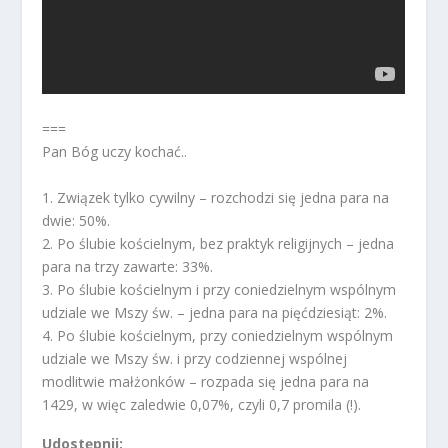
===
Pan Bóg uczy kochać..
1. Związek tylko cywilny – rozchodzi się jedna para na
dwie: 50%.
2. Po ślubie kościelnym, bez praktyk religijnych – jedna
para na trzy zawarte: 33%.
3. Po ślubie kościelnym i przy coniedzielnym wspólnym
udziale we Mszy św. – jedna para na pięćdziesiąt: 2%.
4. Po ślubie kościelnym, przy coniedzielnym wspólnym
udziale we Mszy św. i przy codziennej wspólnej
modlitwie małżonków – rozpada się jedna para na
1429, w więc zaledwie 0,07%, czyli 0,7 promila (!).
Udostępnij: