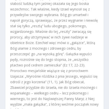
słabość ludzką tym jaśniej okazała się Jego boska
wszechmoc. Tak właśnie, kiedy Izrael wynosił się z
przywilejów swojego wybrania. Bóg go umartwił i
napoił goryczą, sprawiając, że przez wygnanie i niewolę
stał się tylko „resztą” ludu ubogiego, pokornego,
wzgardzonego. Właśnie do tej „reszty” zwracają się
prorocy, aby utrzymywać w nich żywe nadzieje w
obietnice Boże. Ezechiel więc mówi o „gałązce”, którą
Bóg ułamie z mocnego i zdrowego cedru, by
przeszczepić go „na wysoką górę”. Gałązka wypuści
pędy, rozrośnie się do tego stopnia, że „wszystko
ptactwo pod cedrem zamieszka” (Ez 17, 22-23).
Proroctwo mesjańskie wiążące się z proroctwem
Izajasza: „Wyrośnie różdżka z pnia Jessego, wypuści się
odrośl z jego korzenia” (11, 1). Jak Bóg obiecał,
Zbawiciel przyjdzie do Izraela, nie do Izraela mocnego i
wspaniałego – wielkiego cedru – lecz pokornego i
wiernego, to jest do Najświętszej Panny Maryi; z Niej
wyjdzie „mała gałązka”, z której weźmie początek nowy