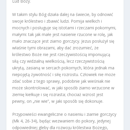
Lud Boży.
W takim stylu Bóg działa dalej na świecie, by odnowić
swoje królestwo i zbawić ludzi. Pomija wielkich i
mocnych i posługuje się istotami i rzeczami pokornymi,
małymi: tak jak małe jest nasienie rzucone w rolę, jak
mało znaczące jest ziarno gorczycy. Jezus posłużył się
właśnie tymi obrazami, aby dać zrozumieć, że
królestwo Boże nie jest rzeczywistością imponującą
siłą czy widzialną wielkością, lecz rzeczywistością
ukrytą, zasianą w sercach pokornych, która jednak ma
niepojętą żywotność i siłę rozrostu. Człowiek nie może
zdać sobie z tego sprawy, podobnie jak wieśniak nie
może skontrolować, w jaki sposób ziarno wrzucone w
ziemię kiełkuje i się rozrasta; chociaż wzrost jest
pewny, on „nie wie”, w jaki sposób się dokonuje.
Przypowieści ewangeliczne o nasieniu i ziarnie gorczycy
(Mk 4, 26-34), będąc wezwaniem do pokory, jedynej
odpowiedniej gleby dla rozwoju królestwa Bożego,