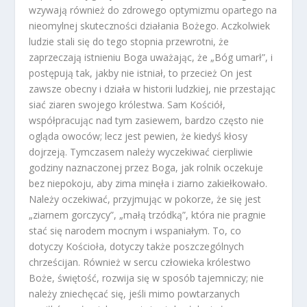
wzywają również do zdrowego optymizmu opartego na
nieomylnej skuteczności działania Bożego. Aczkolwiek
ludzie stali się do tego stopnia przewrotni, że
zaprzeczają istnieniu Boga uważając, że „Bóg umarł”, i
postępują tak, jakby nie istniał, to przecież On jest
zawsze obecny i działa w historii ludzkiej, nie przestając
siać ziaren swojego królestwa. Sam Kościół,
współpracując nad tym zasiewem, bardzo często nie
ogląda owoców; lecz jest pewien, że kiedyś kłosy
dojrzeją. Tymczasem należy wyczekiwać cierpliwie
godziny naznaczonej przez Boga, jak rolnik oczekuje
bez niepokoju, aby zima minęła i ziarno zakiełkowało.
Należy oczekiwać, przyjmując w pokorze, że się jest
„ziarnem gorczycy”, „małą trzódką”, która nie pragnie
stać się narodem mocnym i wspaniałym. To, co
dotyczy Kościoła, dotyczy także poszczególnych
chrześcijan. Również w sercu człowieka królestwo
Boże, świętość, rozwija się w sposób tajemniczy; nie
należy zniechęcać się, jeśli mimo powtarzanych