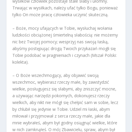
wysiłków człowiek pozostaje stale słaby i ułomny.
Trwając w wysiłkach, należy ufać tylko Bogu, ponieważ
tylko On może pracę człowieka uczynić skuteczną.
– Boże, mocy ufających w Tobie, wysłuchaj wołania
ludzkości obciążonej śmiertelną słabością: nie możemy
nic bez Twojej pomocy; wesprzyj nas swoją łaską,
abyśmy postępując drogą Twoich przykazań mogli się
Tobie podobać w pragnieniach i czynach (Mszał Polski:
kolekta).
– O Boże wszechmogący, aby objawić swoją
wszechmoc, wybierasz rzeczy małe, by zawstydzić
wielkie, posługujesz się słabymi, aby zniszczyć mocne,
a używając narzędzi pokornych, dokonujesz rzeczy
wielkich, aby nikt nie mógł się chełpić sam w sobie, lecz
by chlubił się jedynie w Tobie. Udziel mi łaski, abym
miłował i przyjmował z serca rzeczy małe, jakie dla
mnie wybrałeś, abym był godny osiągnąć wielkie, które
w nich zamknąłeś. O mój Zbawicielu, spraw, abym był