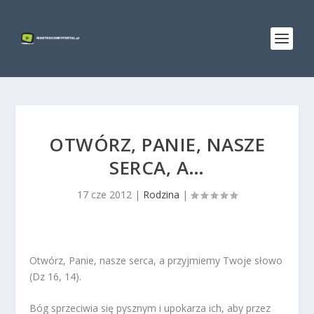
OTWÓRZ, PANIE, NASZE
SERCA, A…
17 cze 2012
|
Rodzina
|
Otwórz, Panie, nasze serca, a przyjmiemy Twoje słowo
(Dz 16, 14).
Bóg sprzeciwia się pysznym i upokarza ich, aby przez