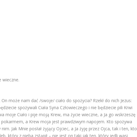
e wieczne.
k On może nam dać /swoje/ ciało do spożycia? Rzekł do nich Jezus:
ziecie spożywali Ciała Syna Człowieczego i nie będziecie pili Krwi
ywa moje Ciało i pije moją Krew, ma życie wieczne, a Ja go wskrzeszę
ym pokarmem, a Krew moja jest prawdziwym napojem. Kto spożywa
nim. Jak Mnie posłał żyjący Ojciec, a Ja żyję przez Ojca, tak i ten, kt
, który z nieba zstąpił – nie jest on taki jak ten, który jedli wasi