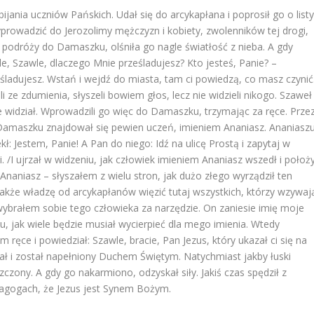
bijania uczniów Pańskich. Udał się do arcykapłana i poprosił go o list
rowadzić do Jerozolimy mężczyzn i kobiety, zwolenników tej drogi,
jej podróży do Damaszku, olśniła go nagle światłość z nieba. A gdy
le, Szawle, dlaczego Mnie prześladujesz? Kto jesteś, Panie? –
eśladujesz. Wstań i wejdź do miasta, tam ci powiedzą, co masz czynić
i ze zdumienia, słyszeli bowiem głos, lecz nie widzieli nikogo. Szaweł
nie widział. Wprowadzili go więc do Damaszku, trzymając za ręce. Prze
ił. W Damaszku znajdował się pewien uczeń, imieniem Ananiasz. Ananiaszu
: Jestem, Panie! A Pan do niego: Idź na ulicę Prostą i zapytaj w
 /I ujrzał w widzeniu, jak człowiek imieniem Ananiasz wszedł i położy
 Ananiasz – słyszałem z wielu stron, jak dużo złego wyrządził ten
akże władzę od arcykapłanów więzić tutaj wszystkich, którzy wzywaj
ybrałem sobie tego człowieka za narzędzie. On zaniesie imię moje
u, jak wiele będzie musiał wycierpieć dla mego imienia. Wtedy
ręce i powiedział: Szawle, bracie, Pan Jezus, który ukazał ci się na
rzał i został napełniony Duchem Świętym. Natychmiast jakby łuski
zczony. A gdy go nakarmiono, odzyskał siły. Jakiś czas spędził z
nagogach, że Jezus jest Synem Bożym.