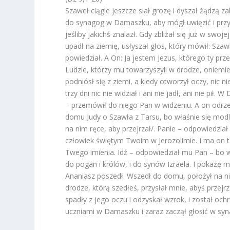
Szaweł ciągle jeszcze siał grozę i dyszał żądzą za
do synagog w Damaszku, aby mógł uwięzić i przyp
jeśliby jakichś znalazł. Gdy zbliżał się już w swo
upadł na ziemię, usłyszał głos, który mówił: Szaw
powiedział. A On: Ja jestem Jezus, którego ty prz
Ludzie, którzy mu towarzyszyli w drodze, oniemiel
podniósł się z ziemi, a kiedy otworzył oczy, nic 
trzy dni nic nie widział i ani nie jadł, ani nie p
– przemówił do niego Pan w widzeniu. A on odrzekł
domu Judy o Szawła z Tarsu, bo właśnie się modli.
na nim ręce, aby przejrzał/. Panie – odpowiedział
człowiek świętym Twoim w Jerozolimie. I ma on t
Twego imienia. Idź – odpowiedział mu Pan – bo w
do pogan i królów, i do synów Izraela. I pokażę m
Ananiasz poszedł. Wszedł do domu, położył na nim 
drodze, którą szedłeś, przysłał mnie, abyś przej
spadły z jego oczu i odzyskał wzrok, i został ochr
uczniami w Damaszku i zaraz zaczął głosić w sy