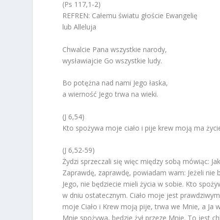
(Ps 117,1-2)
REFREN: Całemu światu głoście Ewangelię
lub Alleluja
Chwalcie Pana wszystkie narody,
wysławiajcie Go wszystkie ludy.
Bo potężna nad nami Jego łaska,
a wierność Jego trwa na wieki.
(J 6,54)
Kto spożywa moje ciało i pije krew moją ma życi
(J 6,52-59)
Żydzi sprzeczali się więc między sobą mówiąc: Ja
Zaprawdę, zaprawdę, powiadam wam: Jeżeli nie będ
Jego, nie będziecie mieli życia w sobie. Kto spoż
w dniu ostatecznym. Ciało moje jest prawdziw
moje Ciało i Krew moją pije, trwa we Mnie, a Ja w 
Mnie spożywa, będzie żył przeze Mnie. To jest chleb