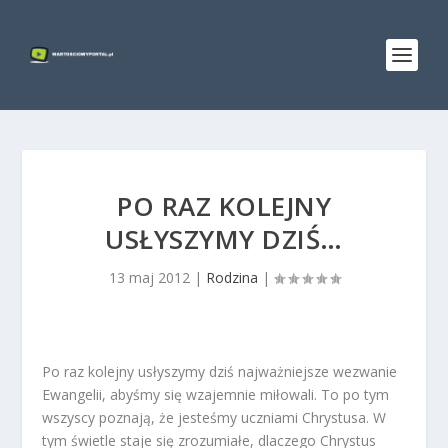
PO RAZ KOLEJNY
USŁYSZYMY DZIŚ…
13 maj 2012
|
Rodzina
|
Po raz kolejny usłyszymy dziś najważniejsze wezwanie
Ewangelii, abyśmy się wzajemnie miłowali. To po tym
wszyscy poznają, że jesteśmy uczniami Chrystusa. W
tym świetle staje się zrozumiałe, dlaczego Chrystus