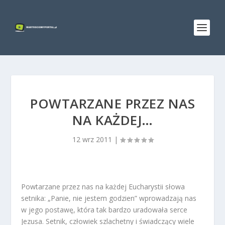
POWTARZANE PRZEZ NAS
NA KAŻDEJ…
12 wrz 2011
|
Powtarzane przez nas na każdej Eucharystii słowa
setnika: „Panie, nie jestem godzien” wprowadzają nas
w jego postawę, która tak bardzo uradowała serce
Jezusa. Setnik, człowiek szlachetny i świadczący wiele