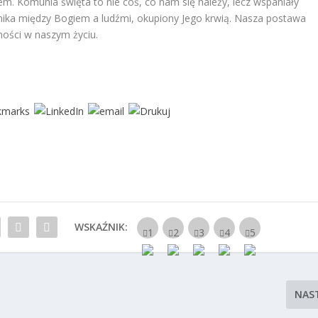
em. Komunia święta to nie coś, co nam się należy, lecz wspaniały
nika między Bogiem a ludźmi, okupiony Jego krwią. Nasza postawa
ności w naszym życiu.
WSKAŹNIK:
NAS