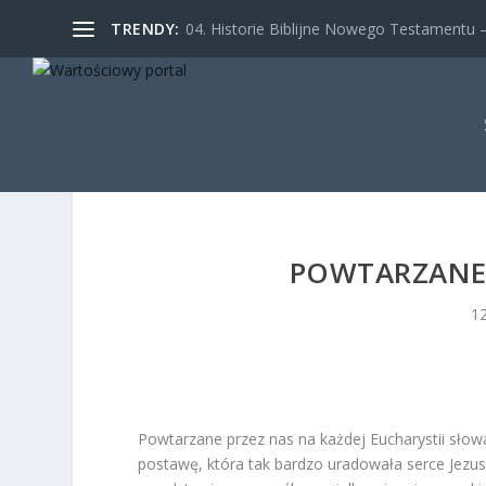
TRENDY:
04. Historie Biblijne Nowego Testamentu – 
POWTARZANE 
1
Powtarzane przez nas na każdej Eucharystii słow
postawę, która tak bardzo uradowała serce Jezusa