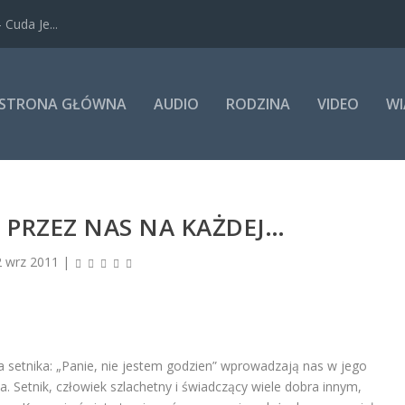
Cuda Je...
STRONA GŁÓWNA
AUDIO
RODZINA
VIDEO
WI
PRZEZ NAS NA KAŻDEJ…
2 wrz 2011
|
a setnika: „Panie, nie jestem godzien” wprowadzają nas w jego
. Setnik, człowiek szlachetny i świadczący wiele dobra innym,