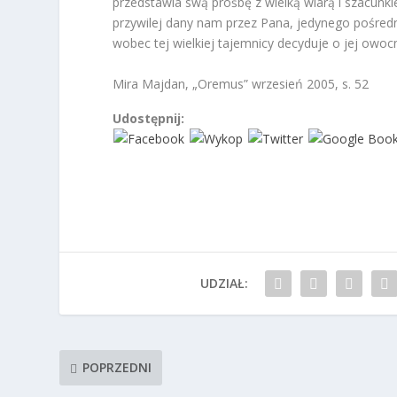
przedstawia swą prośbę z wielką wiarą i szacunki
przywilej dany nam przez Pana, jedynego pośred
wobec tej wielkiej tajemnicy decyduje o jej owoc
Mira Majdan, „Oremus” wrzesień 2005, s. 52
Udostępnij:
UDZIAŁ:
POPRZEDNI