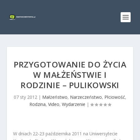
PRZYGOTOWANIE DO ŻYCIA
W MAŁŻEŃSTWIE I
RODZINIE – PULIKOWSKI
07 sty 2012
|
Małżeństwo
,
Narzeczeństwo
,
Płciowość
,
Rodzina
,
Video
,
Wydarzenie
|
W dniach 22-23 października 2011 na Uniwersytecie