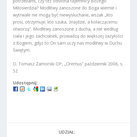
potrzebami, czy też odsłona tajemnicy Bożego
Miłosierdzia? Modlitwy zanoszone do Boga wiernie i
wytrwale nie mogą być niewysłuchane, wszak „kto
prosi, otrzymuje; kto szuka, znajdzie, a kołaczącemu
otworzą”. Modlitwy zanoszone z ducha, a nie według
ciała i jego zachcianek, prowadzą do większej zażyłości
z Bogiem, gdyż to On sam uczy nas modlitwy w Duchu
Świętym.
O. Tomasz Zamorski OP, „Oremus” październik 2006, s.
52
Udostępnij:
UDZIAŁ: