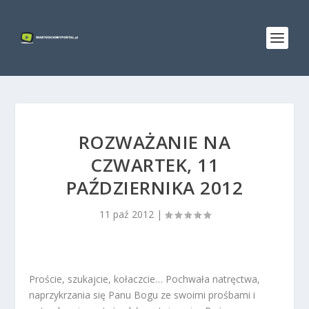
ROZWAŻANIE NA
CZWARTEK, 11
PAŹDZIERNIKA 2012
11 paź 2012
|
Proście, szukajcie, kołaczcie… Pochwała natręctwa,
naprzykrzania się Panu Bogu ze swoimi prośbami i