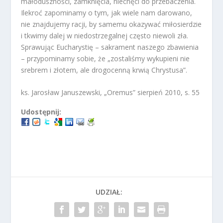
małoduszności, zamknięcia, niechęci do przebaczenia.
Ilekroć zapominamy o tym, jak wiele nam darowano,
nie znajdujemy racji, by samemu okazywać miłosierdzie
i tkwimy dalej w niedostrzegalnej często niewoli zła.
Sprawując Eucharystię – sakrament naszego zbawienia
– przypominamy sobie, że „zostaliśmy wykupieni nie
srebrem i złotem, ale drogocenną krwią Chrystusa”.
ks. Jarosław Januszewski, „Oremus” sierpień 2010, s. 55
Udostępnij:
UDZIAŁ: