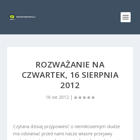
ROZWAŻANIE NA
CZWARTEK, 16 SIERPNIA
2012
16 sie 2012
|
Czytana dzisiaj przypowieść o niemiłosiernym słudze
ma odsłaniać przed nami nasze własne przejawy