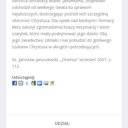
obrońca ortodoksji wobec jansenizmu, stopniowo
odchodził od wielkiego świata ku sprawom
najuboższych, dostrzegając pośród nich szczególną
obecność Chrystusa. Dla opieki nad biednymi i formacji
kleru założył zgromadzenia księży misjonarzy i sióstr
szarytek, które miały podejmować jego dzieło. Oby
jego świadectwo zdołało i nas pobudzić do gorliwego
szukania Chrystusa w ubogich i potrzebujących.
Ks. Jarosław Januszewski, „Oremus” wrzesień 2007, s.
112
Udostępnij:
UDZIAŁ: