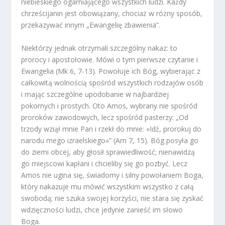
niebieskiego ogarniającego wszystkich ludzi. Każdy
chrześcijanin jest obowiązany, chociaż w różny sposób,
przekazywać innym „Ewangelię zbawienia”.
Niektórzy jednak otrzymali szczególny nakaz: to
prorocy i apostołowie. Mówi o tym pierwsze czytanie i
Ewangelia (Mk 6, 7-13). Powołuje ich Bóg, wybierając z
całkowitą wolnością spośród wszystkich rodzajów osób
i mając szczególne upodobanie w najbardziej
pokornych i prostych. Oto Amos, wybrany nie spośród
proroków zawodowych, lecz spośród pasterzy: „Od
trzody wziął mnie Pan i rzekł do mnie: «Idź, prorokuj do
narodu mego izraelskiego»” (Am 7, 15). Bóg posyła go
do ziemi obcej, aby głosił sprawiedliwość; nienawidzą
go miejscowi kapłani i chcieliby się go pozbyć. Lecz
Amos nie ugina się, świadomy i silny powołaniem Boga,
który nakazuje mu mówić wszystkim wszystko z całą
swobodą; nie szuka swojej korzyści, nie stara się zyskać
wdzięczności ludzi, chce jedynie zanieść im słowo
Boga.