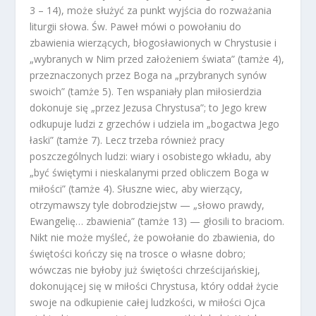
3 – 14), może służyć za punkt wyjścia do rozważania
liturgii słowa. Św. Paweł mówi o powołaniu do
zbawienia wierzących, błogosławionych w Chrystusie i
„wybranych w Nim przed założeniem świata” (tamże 4),
przeznaczonych przez Boga na „przybranych synów
swoich” (tamże 5). Ten wspaniały plan miłosierdzia
dokonuje się „przez Jezusa Chrystusa”; to Jego krew
odkupuje ludzi z grzechów i udziela im „bogactwa Jego
łaski” (tamże 7). Lecz trzeba również pracy
poszczególnych ludzi: wiary i osobistego wkładu, aby
„być świętymi i nieskalanymi przed obliczem Boga w
miłości” (tamże 4). Słuszne wiec, aby wierzący,
otrzymawszy tyle dobrodziejstw — „słowo prawdy,
Ewangelię… zbawienia” (tamże 13) — głosili to braciom.
Nikt nie może myśleć, że powołanie do zbawienia, do
świętości kończy się na trosce o własne dobro;
wówczas nie byłoby już świętości chrześcijańskiej,
dokonującej się w miłości Chrystusa, który oddał życie
swoje na odkupienie całej ludzkości, w miłości Ojca