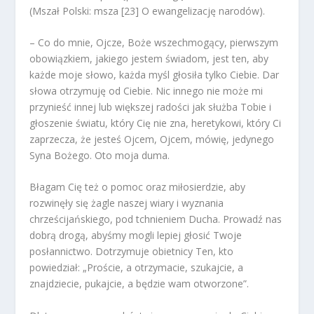
(Mszał Polski: msza [23] O ewangelizację narodów).
– Co do mnie, Ojcze, Boże wszechmogący, pierwszym
obowiązkiem, jakiego jestem świadom, jest ten, aby
każde moje słowo, każda myśl głosiła tylko Ciebie. Dar
słowa otrzymuję od Ciebie. Nic innego nie może mi
przynieść innej lub większej radości jak służba Tobie i
głoszenie światu, który Cię nie zna, heretykowi, który Ci
zaprzecza, że jesteś Ojcem, Ojcem, mówię, jedynego
Syna Bożego. Oto moja duma.
Błagam Cię też o pomoc oraz miłosierdzie, aby
rozwinęły się żagle naszej wiary i wyznania
chrześcijańskiego, pod tchnieniem Ducha. Prowadź nas
dobrą drogą, abyśmy mogli lepiej głosić Twoje
posłannictwo. Dotrzymuje obietnicy Ten, kto
powiedział: „Proście, a otrzymacie, szukajcie, a
znajdziecie, pukajcie, a będzie wam otworzone”.