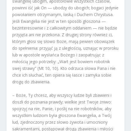
Ewangelię ubogim, apostołowie wszystkich czasów,
powinni iść jak On — ubodzy do ubogich; bogaci jedynie
powołaniem otrzymanym, łaską i Duchem Chrystusa.
Jeśli Ewangelia nie jest w ten sposób głoszona —
bezinteresownie i z całkowitym oddaniem — nie będzie
przyjęta ani nie przekona. Z drugiej strony również ci,
którym głosi się słowo Boże, mają pewien obowiązek
do spełnienia: przyjąć ją z uległością, uznając w proroku
lub w apostole wysłańca Bożego i zaopatrując z
miłością jego potrzeby: „Wart jest bowiem robotnik
swej strawy” (Mt 10, 10). Kto odrzuca słowa Pana i nie
chce ich słuchać, ten opiera się łasce i zamyka sobie
drogę do zbawienia.
– Boże, Ty chcesz, aby wszyscy ludzie byli zbawieni i
doszli do poznania prawdy; wielkie jest Twoje żniwo:
spojrzyj na nie, Panie, i poślij na nie robotników, aby
wszystkim ludziom była głoszona Ewangelia, a Twój
lud, zjednoczony przez słowo żywota i umocniony
sakramentami, postępował drogą zbawienia i miłości