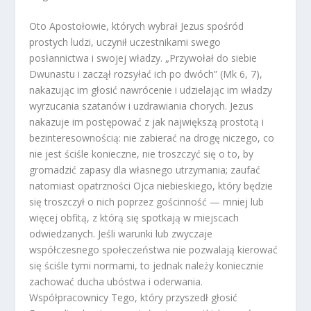
Oto Apostołowie, których wybrał Jezus spośród
prostych ludzi, uczynił uczestnikami swego
posłannictwa i swojej władzy. „Przywołał do siebie
Dwunastu i zaczął rozsyłać ich po dwóch” (Mk 6, 7),
nakazując im głosić nawrócenie i udzielając im władzy
wyrzucania szatanów i uzdrawiania chorych. Jezus
nakazuje im postępować z jak największą prostotą i
bezinteresownością: nie zabierać na drogę niczego, co
nie jest ściśle konieczne, nie troszczyć się o to, by
gromadzić zapasy dla własnego utrzymania; zaufać
natomiast opatrzności Ojca niebieskiego, który będzie
się troszczył o nich poprzez gościnność — mniej lub
więcej obfitą, z którą się spotkają w miejscach
odwiedzanych. Jeśli warunki lub zwyczaje
współczesnego społeczeństwa nie pozwalają kierować
się ściśle tymi normami, to jednak należy koniecznie
zachować ducha ubóstwa i oderwania.
Współpracownicy Tego, który przyszedł głosić