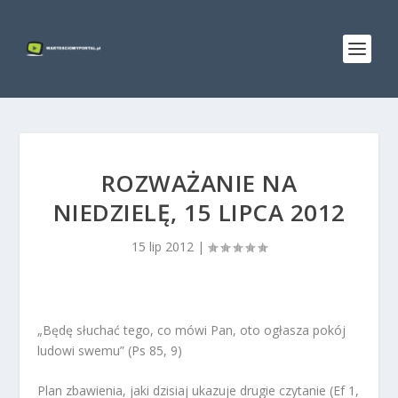
ROZWAŻANIE NA
NIEDZIELĘ, 15 LIPCA 2012
15 lip 2012
|
„Będę słuchać tego, co mówi Pan, oto ogłasza pokój
ludowi swemu” (Ps 85, 9)
Plan zbawienia, jaki dzisiaj ukazuje drugie czytanie (Ef 1,