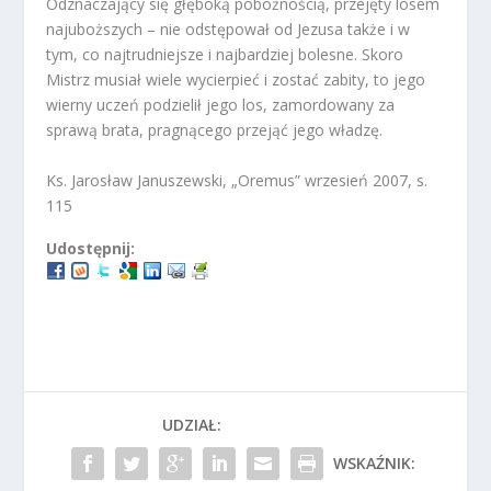
Odznaczający się głęboką pobożnością, przejęty losem
najuboższych – nie odstępował od Jezusa także i w
tym, co najtrudniejsze i najbardziej bolesne. Skoro
Mistrz musiał wiele wycierpieć i zostać zabity, to jego
wierny uczeń podzielił jego los, zamordowany za
sprawą brata, pragnącego przejąć jego władzę.
Ks. Jarosław Januszewski, „Oremus” wrzesień 2007, s.
115
Udostępnij:
UDZIAŁ:
WSKAŹNIK: