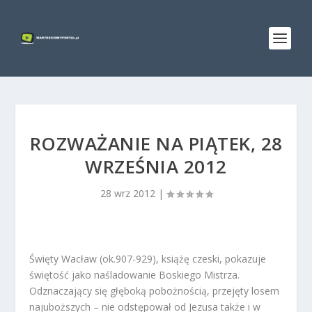
ROZWAŻANIE NA PIĄTEK, 28
WRZEŚNIA 2012
28 wrz 2012
|
Święty Wacław (ok.907-929), książę czeski, pokazuje
świętość jako naśladowanie Boskiego Mistrza.
Odznaczający się głęboką pobożnością, przejęty losem
najuboższych – nie odstępował od Jezusa także i w