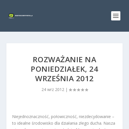
ROZWAŻANIE NA
PONIEDZIAŁEK, 24
WRZEŚNIA 2012
24 wrz 2012
|
Niejednoznaczność, połowiczność, niezdecydowanie –
to idealne środowisko dla działania złego ducha. Nasza