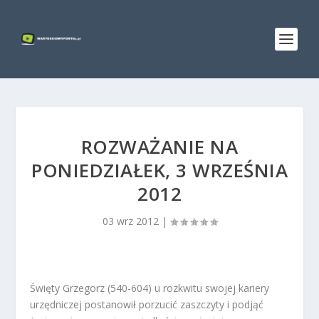
ROZWAŻANIE NA
PONIEDZIAŁEK, 3 WRZEŚNIA
2012
03 wrz 2012
|
Święty Grzegorz (540-604) u rozkwitu swojej kariery
urzędniczej postanowił porzucić zaszczyty i podjąć