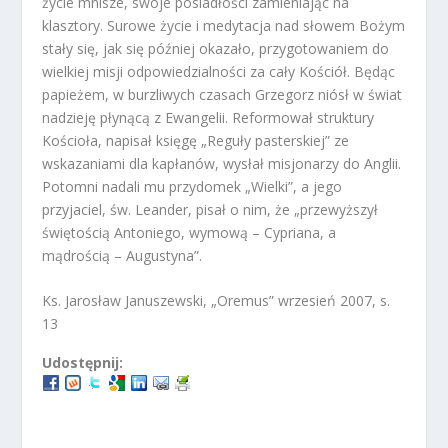
życie mnisze, swoje posiadłości zamieniając na
klasztory. Surowe życie i medytacja nad słowem Bożym
stały się, jak się później okazało, przygotowaniem do
wielkiej misji odpowiedzialności za cały Kościół. Będąc
papieżem, w burzliwych czasach Grzegorz niósł w świat
nadzieję płynącą z Ewangelii. Reformował struktury
Kościoła, napisał księgę „Reguły pasterskiej” ze
wskazaniami dla kapłanów, wysłał misjonarzy do Anglii.
Potomni nadali mu przydomek „Wielki”, a jego
przyjaciel, św. Leander, pisał o nim, że „przewyższył
świętością Antoniego, wymową – Cypriana, a
mądrością – Augustyna”.
Ks. Jarosław Januszewski, „Oremus” wrzesień 2007, s.
13
Udostępnij: