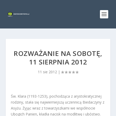
ROZWAŻANIE NA SOBOTĘ,
11 SIERPNIA 2012
11 sie 2012
|
Św. Klara (1193-1253), pochodząca z arystokratycznej
rodziny, stała się najwierniejszą uczennicą Biedaczyny z
Asyżu. Żyjąc wraz z towarzyszkami we wspólnocie
Ubogich Panien, kładła nacisk na modlitwę i ubóstwo.