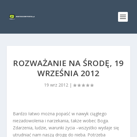
ROZWAŻANIE NA ŚRODĘ, 19
WRZEŚNIA 2012
19 wrz 2012
|
Bardzo łatwo można popaść w nawyk ciągłego
niezadowolenia i narzekania, także wobec Boga.
Zdarzenia, ludzie, warunki życia –wszystko wydaje się
utrudniać nam naszą drogę do nieba. Potrzeba