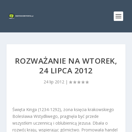
ROZWAŻANIE NA WTOREK,
24 LIPCA 2012
24 lip 2012
|
Święta Kinga (1234-1292), żona księcia krakowskiego
Bolesława Wstydliwego, pragnęła być przede
wszystkim uczennicą i oblubienicą Jezusa. Dbała o
rozwój kraju, wspierając górnictwo. Promowała handel