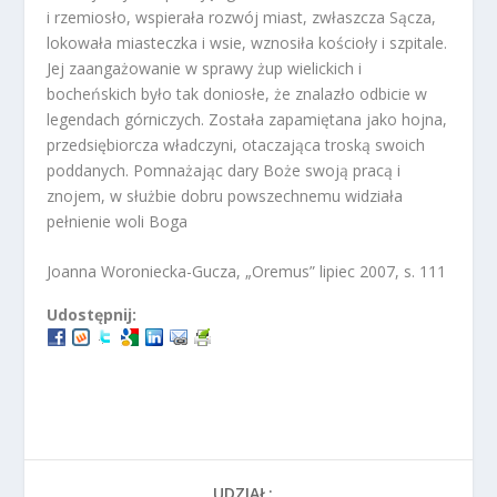
i rzemiosło, wspierała rozwój miast, zwłaszcza Sącza,
lokowała miasteczka i wsie, wznosiła kościoły i szpitale.
Jej zaangażowanie w sprawy żup wielickich i
bocheńskich było tak doniosłe, że znalazło odbicie w
legendach górniczych. Została zapamiętana jako hojna,
przedsiębiorcza władczyni, otaczająca troską swoich
poddanych. Pomnażając dary Boże swoją pracą i
znojem, w służbie dobru powszechnemu widziała
pełnienie woli Boga
Joanna Woroniecka-Gucza, „Oremus” lipiec 2007, s. 111
Udostępnij:
UDZIAŁ: