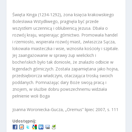
Święta Kinga (1234-1292), żona księcia krakowskiego
Bolesława Wstydliwego, pragnęła być przede
wszystkim uczennicą i oblubienicą Jezusa. Dbała o
rozwój kraju, wspierając górnictwo. Promowała handel
i rzemiosło, wspierała rozwój miast, zwłaszcza Sącza,
lokowała miasteczka i wsie, wznosiła kościoły i szpitale.
Jej zaangażowanie w sprawy żup wielickich i
bocheńskich było tak doniosłe, że znalazło odbicie w
legendach górniczych. Została zapamiętana jako hojna,
przedsiębiorcza władczyni, otaczająca troską swoich
poddanych. Pomnażając dary Boże swoją pracą i
znojem, w służbie dobru powszechnemu widziała
pełnienie woli Boga
Joanna Woroniecka-Gucza, „Oremus” lipiec 2007, s. 111
Udostępnij: