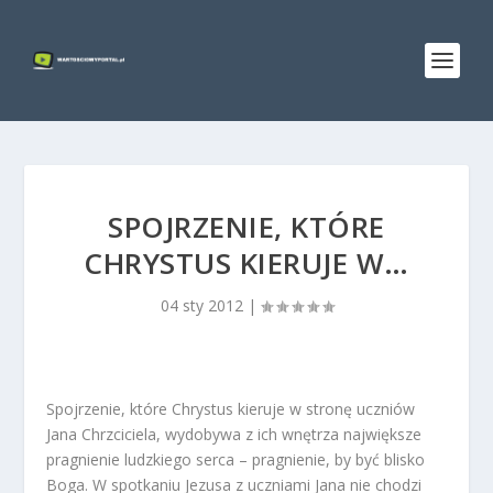
SPOJRZENIE, KTÓRE
CHRYSTUS KIERUJE W…
04 sty 2012
|
Spojrzenie, które Chrystus kieruje w stronę uczniów
Jana Chrzciciela, wydobywa z ich wnętrza największe
pragnienie ludzkiego serca – pragnienie, by być blisko
Boga. W spotkaniu Jezusa z uczniami Jana nie chodzi