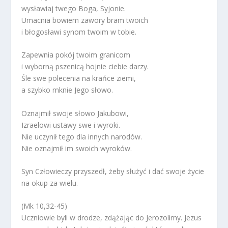
wysławiaj twego Boga, Syjonie.
Umacnia bowiem zawory bram twoich
i błogosławi synom twoim w tobie.
Zapewnia pokój twoim granicom
i wyborną pszenicą hojnie ciebie darzy.
Śle swe polecenia na krańce ziemi,
a szybko mknie Jego słowo.
Oznajmił swoje słowo Jakubowi,
Izraelowi ustawy swe i wyroki.
Nie uczynił tego dla innych narodów.
Nie oznajmił im swoich wyroków.
Syn Człowieczy przyszedł, żeby służyć i dać swoje życie
na okup za wielu.
(Mk 10,32-45)
Uczniowie byli w drodze, zdążając do Jerozolimy. Jezus