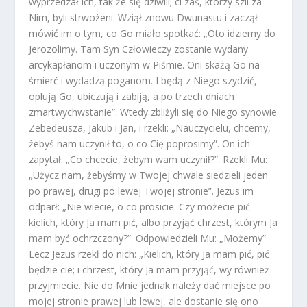
wyprzedzał ich, tak że się dziwili; ci zaś, którzy szli za
Nim, byli strwożeni. Wziął znowu Dwunastu i zaczął
mówić im o tym, co Go miało spotkać: „Oto idziemy do
Jerozolimy. Tam Syn Człowieczy zostanie wydany
arcykapłanom i uczonym w Piśmie. Oni skażą Go na
śmierć i wydadzą poganom. I będą z Niego szydzić,
oplują Go, ubiczują i zabiją, a po trzech dniach
zmartwychwstanie”. Wtedy zbliżyli się do Niego synowie
Zebedeusza, Jakub i Jan, i rzekli: „Nauczycielu, chcemy,
żebyś nam uczynił to, o co Cię poprosimy”. On ich
zapytał: „Co chcecie, żebym wam uczynił?”. Rzekli Mu:
„Użycz nam, żebyśmy w Twojej chwale siedzieli jeden
po prawej, drugi po lewej Twojej stronie”. Jezus im
odparł: „Nie wiecie, o co prosicie. Czy możecie pić
kielich, który Ja mam pić, albo przyjąć chrzest, którym Ja
mam być ochrzczony?”. Odpowiedzieli Mu: „Możemy”.
Lecz Jezus rzekł do nich: „Kielich, który Ja mam pić, pić
będzie cie; i chrzest, który Ja mam przyjąć, wy również
przyjmiecie. Nie do Mnie jednak należy dać miejsce po
mojej stronie prawej lub lewej, ale dostanie się ono