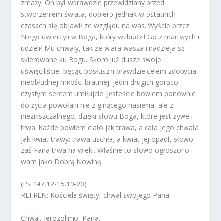
zmazy. On był wprawdzie przewidziany przed
stworzeniem świata, dopiero jednak w ostatnich
czasach się objawił ze wzglądu na was. Wyście przez
Niego uwierzyli w Boga, który wzbudził Go z martwych i
udzielił Mu chwały, tak że wiara wasza i nadzieja są
skierowane ku Bogu. Skoro już dusze swoje
uświęciliście, będąc posłuszni prawdzie celem zdobycia
nieobłudnej miłości bratniej, jedni drugich gorąco
czystym sercem umiłujcie. Jesteście bowiem ponownie
do życia powołani nie z ginącego nasienia, ale z
niezniszczalnego, dzięki słowu Boga, które jest żywe i
trwa. Każde bowiem ciało jak trawa, a cała jego chwała
jak kwiat trawy: trawa uschła, a kwiat jej opadł, słowo
zaś Pana trwa na wieki. Właśnie to słowo ogłoszono
wam jako Dobrą Nowiną.
(Ps 147,12-15.19-20)
REFREN: Kościele święty, chwal swojego Pana.
Chwal, Jerozolimo, Pana,