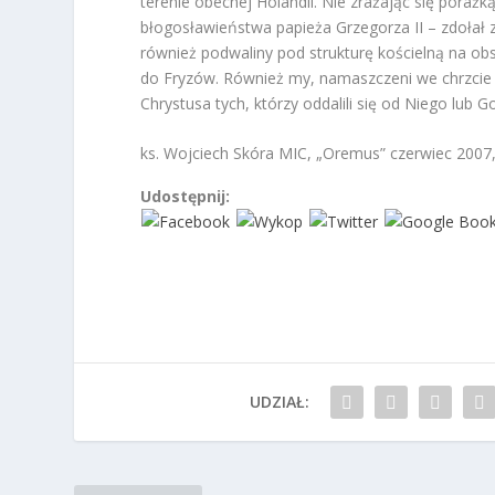
terenie obecnej Holandii. Nie zrażając się poraż
błogosławieństwa papieża Grzegorza II – zdołał
również podwaliny pod strukturę kościelną na ob
do Fryzów. Również my, namaszczeni we chrzci
Chrystusa tych, którzy oddalili się od Niego lub G
ks. Wojciech Skóra MIC, „Oremus” czerwiec 2007,
Udostępnij:
UDZIAŁ: