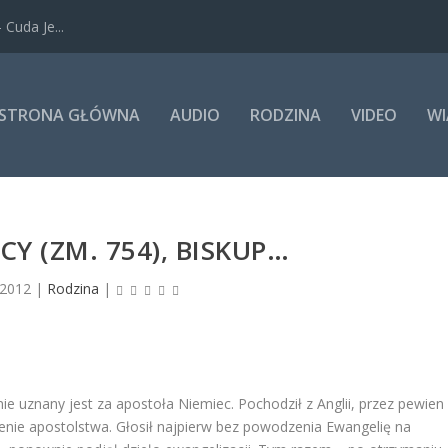
Cuda Je...
STRONA GŁÓWNA
AUDIO
RODZINA
VIDEO
WI
CY (ZM. 754), BISKUP…
 2012
|
Rodzina
|
nie uznany jest za apostoła Niemiec. Pochodził z Anglii, przez pewien
ienie apostolstwa. Głosił najpierw bez powodzenia Ewangelię na