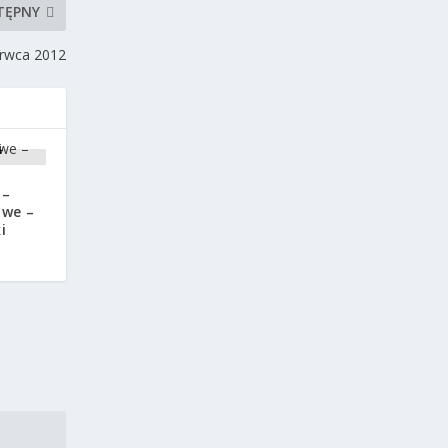
TĘPNY
erwca 2012
 –
owe –
i