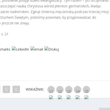
ką, ponownie podjął dzieło ewangelizacji. Tym razem – po otrzymaniu
 zaszczepić naukę Chrystusa wśród plemion germańskich, kładąc
szarze nadreńskim. Zginął śmiercią męczeńską podczas trzeciej misji
e Duchem Świętym, jesteśmy powołani, by przyprowadzać do
o jeszcze nie znają.
 s. 21
WSKAŹNIK: