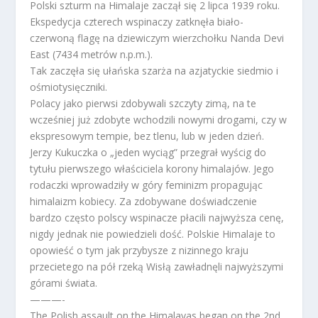
Polski szturm na Himalaje zaczął się 2 lipca 1939 roku.
Ekspedycja czterech wspinaczy zatknęła biało-
czerwoną flagę na dziewiczym wierzchołku Nanda Devi
East (7434 metrów n.p.m.).
Tak zaczęła się ułańska szarża na azjatyckie siedmio i
ośmiotysięczniki.
Polacy jako pierwsi zdobywali szczyty zimą, na te
wcześniej już zdobyte wchodzili nowymi drogami, czy w
ekspresowym tempie, bez tlenu, lub w jeden dzień.
Jerzy Kukuczka o „jeden wyciąg” przegrał wyścig do
tytułu pierwszego właściciela korony himalajów. Jego
rodaczki wprowadziły w góry feminizm propagując
himalaizm kobiecy. Za zdobywane doświadczenie
bardzo często polscy wspinacze płacili najwyższa cenę,
nigdy jednak nie powiedzieli dość. Polskie Himalaje to
opowieść o tym jak przybysze z nizinnego kraju
przecietego na pół rzeką Wisłą zawładnęli najwyższymi
górami świata.
———-
The Polish assault on the Himalayas began on the 2nd