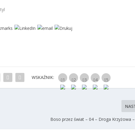
tyl
WSKAŹNIK:
NAS
Boso przez świat – 04 – Droga Krzyżowa –