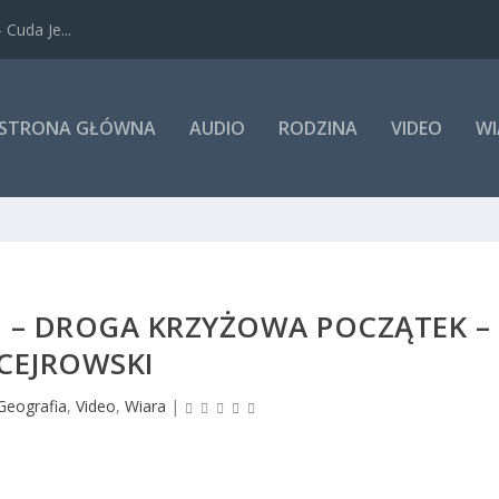
Cuda Je...
STRONA GŁÓWNA
AUDIO
RODZINA
VIDEO
WI
3 – DROGA KRZYŻOWA POCZĄTEK –
CEJROWSKI
Geografia
,
Video
,
Wiara
|