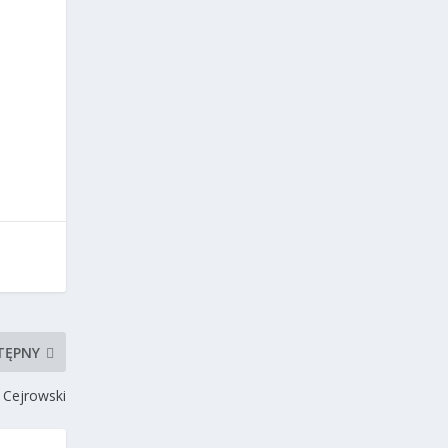
TĘPNY
 Cejrowski