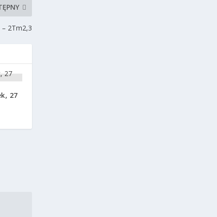
TĘPNY
) – 2Tm2,3
k, 27