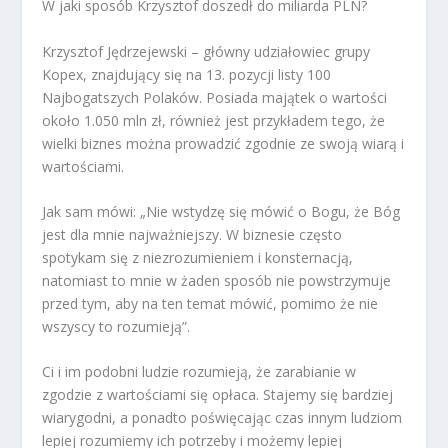
W jaki sposób Krzysztof doszedł do miliarda PLN?
Krzysztof Jędrzejewski – główny udziałowiec grupy
Kopex, znajdujący się na 13. pozycji listy 100
Najbogatszych Polaków. Posiada majątek o wartości
około 1.050 mln zł, również jest przykładem tego, że
wielki biznes można prowadzić zgodnie ze swoją wiarą i
wartościami.
Jak sam mówi: „Nie wstydzę się mówić o Bogu, że Bóg
jest dla mnie najważniejszy. W biznesie często
spotykam się z niezrozumieniem i konsternacją,
natomiast to mnie w żaden sposób nie powstrzymuje
przed tym, aby na ten temat mówić, pomimo że nie
wszyscy to rozumieją”.
Ci i im podobni ludzie rozumieją, że zarabianie w
zgodzie z wartościami się opłaca. Stajemy się bardziej
wiarygodni, a ponadto poświęcając czas innym ludziom
lepiej rozumiemy ich potrzeby i możemy lepiej