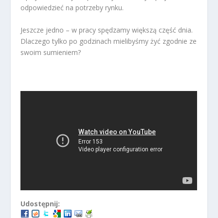
odpowiedzieć na potrzeby rynku.
Jeszcze jedno – w pracy spędzamy większą część dnia.
Dlaczego tylko po godzinach mielibyśmy żyć zgodnie ze
swoim sumieniem?
Udostępnij: