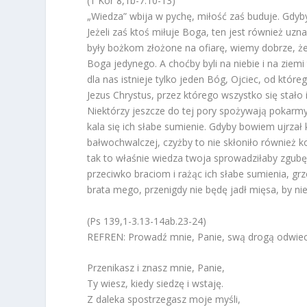
(1 Kor 8,1b-7.10-13)
„Wiedza” wbija w pychę, miłość zaś buduje. Gdyby 
Jeżeli zaś ktoś miłuje Boga, ten jest również uz
były bożkom złożone na ofiarę, wiemy dobrze, ż
Boga jedynego. A choćby byli na niebie i na zie
dla nas istnieje tylko jeden Bóg, Ojciec, od któr
Jezus Chrystus, przez którego wszystko się stało
Niektórzy jeszcze do tej pory spożywają pokarm
kala się ich słabe sumienie. Gdyby bowiem ujrzał
bałwochwalczej, czyżby to nie skłoniło również 
tak to właśnie wiedza twoja sprowadziłaby zgubę
przeciwko braciom i rażąc ich słabe sumienia, g
brata mego, przenigdy nie będę jadł mięsa, by nie
(Ps 139,1-3.13-14ab.23-24)
REFREN: Prowadź mnie, Panie, swą drogą odwie
Przenikasz i znasz mnie, Panie,
Ty wiesz, kiedy siedzę i wstaję.
Z daleka spostrzegasz moje myśli,