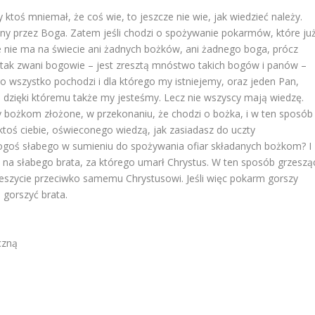
ktoś mniemał, że coś wie, to jeszcze nie wie, jak wiedzieć należy.
nany przez Boga. Zatem jeśli chodzi o spożywanie pokarmów, które ju
e nie ma na świecie ani żadnych bożków, ani żadnego boga, prócz
mi tak zwani bogowie – jest zresztą mnóstwo takich bogów i panów –
ego wszystko pochodzi i dla którego my istniejemy, oraz jeden Pan,
 i dzięki któremu także my jesteśmy. Lecz nie wszyscy mają wiedzę.
y bożkom złożone, w przekonaniu, że chodzi o bożka, i w ten sposób
 ktoś ciebie, oświeconego wiedzą, jak zasiadasz do uczty
kogoś słabego w sumieniu do spożywania ofiar składanych bożkom? I
 na słabego brata, za którego umarł Chrystus. W ten sposób grzeszą
rzeszycie przeciwko samemu Chrystusowi. Jeśli więc pokarm gorszy
 gorszyć brata.
czną