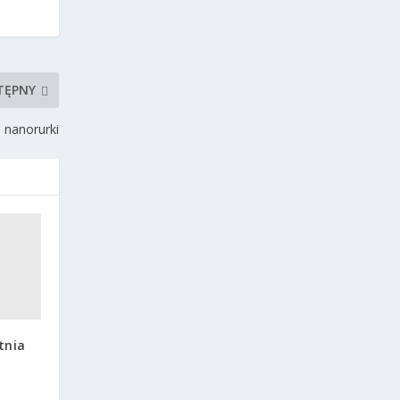
TĘPNY
– nanorurki
tnia