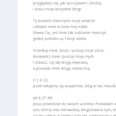
przyglądasz się, jak spoczywam i chodzę,
i znasz moje wszystkie drogi.
Ty bowiem stworzyłeś moje wnętrze
i utkałeś mnie w łonie mej matki.
Sławię Cię, żeś mnie tak cudownie stworzył,
godne podziwu są Twoje dzieła.
Przenikaj mnie, Boże, i poznaj moje serce,
doświadcz mnie i poznaj moje myśli.
I zobacz, czy idę drogą nieprawą,
a prowadź mnie drogą odwieczną.
(1 J 4,12)
Jeżeli miłujemy się wzajemnie, Bóg w nas mieszk
(Łk 6,27-38)
Jezus powiedział do swoich uczniów: Powiadam wa
tym, którzy was nienawidzą; błogosławcie tym, któr
cię kto uderzy w [jeden] policzek, nadstaw mu i dru