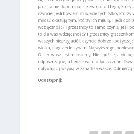
prosi, a nie dopominaj się zwrotu od tego, który 
czyńcie! Jeśli bowiem miłujecie tych tylko, którzy
miłość okazują tym, którzy ich miłują. I jeśli dob
wdzięczność? I grzesznicy to samo czynią. Jeśli p
to dla was wdzięczność? I grzesznicy grzeszniko
waszych nieprzyjaciół, czyńcie dobrze i pożyczaj
wielka, i będziecie synami Najwyższego; ponieważ 
Ojciec wasz jest miłosierny. Nie sądźcie, a nie będ
odpuszczajcie, a będzie wam odpuszczone. Dawajc
opływającą wsypią w zanadrza wasze. Odmierzą 
Udostępnij: