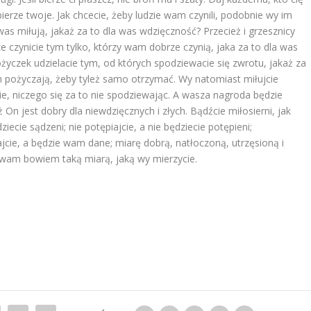
bierze twoje. Jak chcecie, żeby ludzie wam czynili, podobnie wy im
 was miłują, jakaż za to dla was wdzięczność? Przecież i grzesznicy
rze czynicie tym tylko, którzy wam dobrze czynią, jaka za to dla was
ożyczek udzielacie tym, od których spodziewacie się zwrotu, jakaż za
m pożyczają, żeby tyleż samo otrzymać. Wy natomiast miłujcie
cie, niczego się za to nie spodziewając. A wasza nagroda będzie
On jest dobry dla niewdzięcznych i złych. Bądźcie miłosierni, jak
ziecie sądzeni; nie potępiajcie, a nie będziecie potępieni;
ie, a będzie wam dane; miarę dobrą, natłoczoną, utrzęsioną i
wam bowiem taką miarą, jaką wy mierzycie.