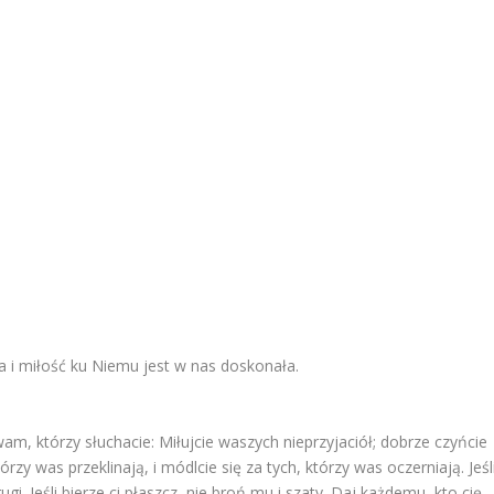
a i miłość ku Niemu jest w nas doskonała.
m, którzy słuchacie: Miłujcie waszych nieprzyjaciół; dobrze czyńcie
zy was przeklinają, i módlcie się za tych, którzy was oczerniają. Jeśl
gi. Jeśli bierze ci płaszcz, nie broń mu i szaty. Daj każdemu, kto cię