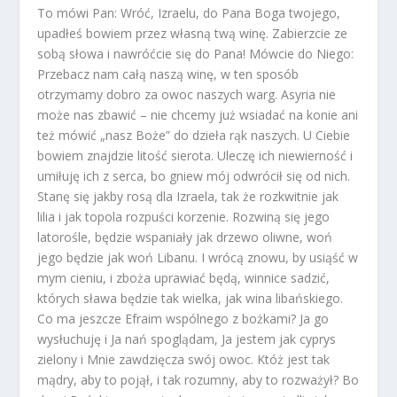
To mówi Pan: Wróć, Izraelu, do Pana Boga twojego,
upadłeś bowiem przez własną twą winę. Zabierzcie ze
sobą słowa i nawróćcie się do Pana! Mówcie do Niego:
Przebacz nam całą naszą winę, w ten sposób
otrzymamy dobro za owoc naszych warg. Asyria nie
może nas zbawić – nie chcemy już wsiadać na konie ani
też mówić „nasz Boże” do dzieła rąk naszych. U Ciebie
bowiem znajdzie litość sierota. Uleczę ich niewierność i
umiłuję ich z serca, bo gniew mój odwrócił się od nich.
Stanę się jakby rosą dla Izraela, tak że rozkwitnie jak
lilia i jak topola rozpuści korzenie. Rozwiną się jego
latorośle, będzie wspaniały jak drzewo oliwne, woń
jego będzie jak woń Libanu. I wrócą znowu, by usiąść w
mym cieniu, i zboża uprawiać będą, winnice sadzić,
których sława będzie tak wielka, jak wina libańskiego.
Co ma jeszcze Efraim wspólnego z bożkami? Ja go
wysłuchuję i Ja nań spoglądam, Ja jestem jak cyprys
zielony i Mnie zawdzięcza swój owoc. Któż jest tak
mądry, aby to pojął, i tak rozumny, aby to rozważył? Bo