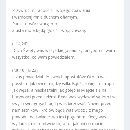
Przywróć mi radość z Twojego zbawienia
i wzmocnij mnie duchem ofiarnym.
Panie, otwórz wargi moje,
a usta moje będą głosić Twoją chwałę.
(J 14,26)
Duch Święty was wszystkiego nauczy, przypomni wam
wszystko, co wam powiedziałem.
(Mt 10,16-23)
Jezus powiedział do swoich apostołów: Oto Ja was
posyłam jak owce między wilki. Bądźcie więc roztropni
jak węże, a nieskazitelni jak gołębie! Miejcie się na
baczności przed ludźmi! Będą was wydawać sądom i w
swych synagogach będą was biczować. Nawet przed
namiestników i królów będą was wodzić z mego
powodu, na świadectwo im i poganom. Kiedy was
wydadzą, nie martwcie się o to, jak ani co macie