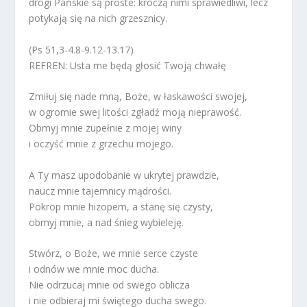
drogi Pańskie są proste: kroczą nimi sprawiedliwi, lecz
potykają się na nich grzesznicy.
(Ps 51,3-4.8-9.12-13.17)
REFREN: Usta me będą głosić Twoją chwałę
Zmiłuj się nade mną, Boże, w łaskawości swojej,
w ogromie swej litości zgładź moją nieprawość.
Obmyj mnie zupełnie z mojej winy
i oczyść mnie z grzechu mojego.
A Ty masz upodobanie w ukrytej prawdzie,
naucz mnie tajemnicy mądrości.
Pokrop mnie hizopem, a stanę się czysty,
obmyj mnie, a nad śnieg wybieleję.
Stwórz, o Boże, we mnie serce czyste
i odnów we mnie moc ducha.
Nie odrzucaj mnie od swego oblicza
i nie odbieraj mi świętego ducha swego.