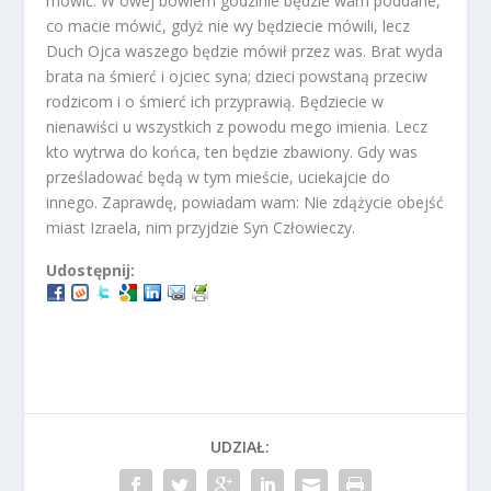
mówić. W owej bowiem godzinie będzie wam poddane,
co macie mówić, gdyż nie wy będziecie mówili, lecz
Duch Ojca waszego będzie mówił przez was. Brat wyda
brata na śmierć i ojciec syna; dzieci powstaną przeciw
rodzicom i o śmierć ich przyprawią. Będziecie w
nienawiści u wszystkich z powodu mego imienia. Lecz
kto wytrwa do końca, ten będzie zbawiony. Gdy was
prześladować będą w tym mieście, uciekajcie do
innego. Zaprawdę, powiadam wam: Nie zdążycie obejść
miast Izraela, nim przyjdzie Syn Człowieczy.
Udostępnij:
UDZIAŁ: