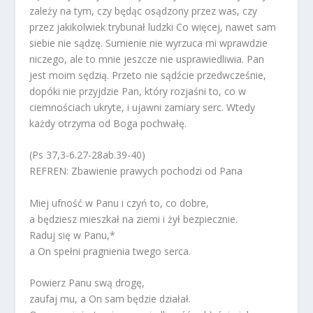
zależy na tym, czy będąc osądzony przez was, czy
przez jakikolwiek trybunał ludzki Co więcej, nawet sam
siebie nie sądzę. Sumienie nie wyrzuca mi wprawdzie
niczego, ale to mnie jeszcze nie usprawiedliwia. Pan
jest moim sędzią. Przeto nie sądźcie przedwcześnie,
dopóki nie przyjdzie Pan, który rozjaśni to, co w
ciemnościach ukryte, i ujawni zamiary serc. Wtedy
każdy otrzyma od Boga pochwałę.
(Ps 37,3-6.27-28ab.39-40)
REFREN: Zbawienie prawych pochodzi od Pana
Miej ufność w Panu i czyń to, co dobre,
a będziesz mieszkał na ziemi i żył bezpiecznie.
Raduj się w Panu,*
a On spełni pragnienia twego serca.
Powierz Panu swą drogę,
zaufaj mu, a On sam będzie działał.