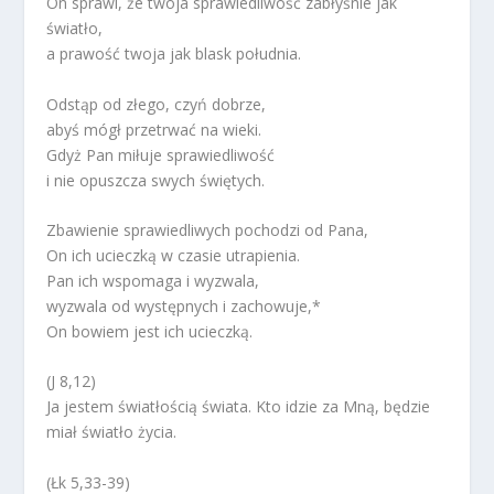
On sprawi, że twoja sprawiedliwość zabłyśnie jak
światło,
a prawość twoja jak blask południa.
Odstąp od złego, czyń dobrze,
abyś mógł przetrwać na wieki.
Gdyż Pan miłuje sprawiedliwość
i nie opuszcza swych świętych.
Zbawienie sprawiedliwych pochodzi od Pana,
On ich ucieczką w czasie utrapienia.
Pan ich wspomaga i wyzwala,
wyzwala od występnych i zachowuje,*
On bowiem jest ich ucieczką.
(J 8,12)
Ja jestem światłością świata. Kto idzie za Mną, będzie
miał światło życia.
(Łk 5,33-39)