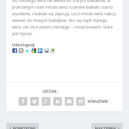
też młodego wina nie wlewa do starych bukłaków; w
przeciwnym razie młode wino rozerwie bukłaki i samo
wycieknie, i bukłaki się zepsują. Lecz młode wino należy
wlewać do nowych bukłaków. Kto się napił starego
wina, nie chce potem młodego – mówi bowiem: Stare
jest lepsze.
Udostępnij:
UDZIAŁ:
WSKAŹNIK:
POPRZEDNI
NASTĘPNY