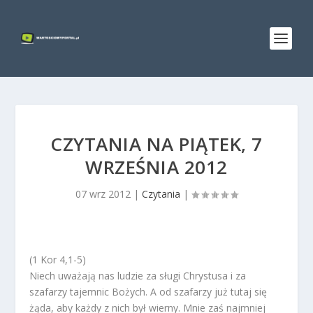
CZYTANIA NA PIĄTEK, 7
WRZEŚNIA 2012
07 wrz 2012
|
Czytania
|
(1 Kor 4,1-5)
Niech uważają nas ludzie za sługi Chrystusa i za
szafarzy tajemnic Bożych. A od szafarzy już tutaj się
żąda, aby każdy z nich był wierny. Mnie zaś najmniej