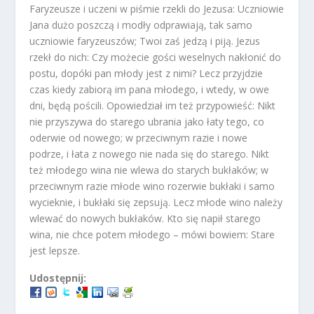
Faryzeusze i uczeni w piśmie rzekli do Jezusa: Uczniowie
Jana dużo poszczą i modły odprawiają, tak samo
uczniowie faryzeuszów; Twoi zaś jedzą i piją. Jezus
rzekł do nich: Czy możecie gości weselnych nakłonić do
postu, dopóki pan młody jest z nimi? Lecz przyjdzie
czas kiedy zabiorą im pana młodego, i wtedy, w owe
dni, będą pościli. Opowiedział im też przypowieść: Nikt
nie przyszywa do starego ubrania jako łaty tego, co
oderwie od nowego; w przeciwnym razie i nowe
podrze, i łata z nowego nie nada się do starego. Nikt
też młodego wina nie wlewa do starych bukłaków; w
przeciwnym razie młode wino rozerwie bukłaki i samo
wycieknie, i bukłaki się zepsują. Lecz młode wino należy
wlewać do nowych bukłaków. Kto się napił starego
wina, nie chce potem młodego – mówi bowiem: Stare
jest lepsze.
Udostępnij: