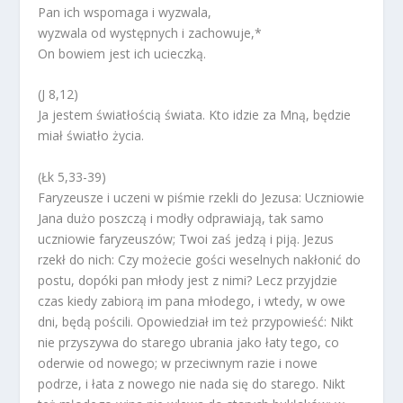
Pan ich wspomaga i wyzwala,
wyzwala od występnych i zachowuje,*
On bowiem jest ich ucieczką.
(J 8,12)
Ja jestem światłością świata. Kto idzie za Mną, będzie
miał światło życia.
(Łk 5,33-39)
Faryzeusze i uczeni w piśmie rzekli do Jezusa: Uczniowie
Jana dużo poszczą i modły odprawiają, tak samo
uczniowie faryzeuszów; Twoi zaś jedzą i piją. Jezus
rzekł do nich: Czy możecie gości weselnych nakłonić do
postu, dopóki pan młody jest z nimi? Lecz przyjdzie
czas kiedy zabiorą im pana młodego, i wtedy, w owe
dni, będą pościli. Opowiedział im też przypowieść: Nikt
nie przyszywa do starego ubrania jako łaty tego, co
oderwie od nowego; w przeciwnym razie i nowe
podrze, i łata z nowego nie nada się do starego. Nikt