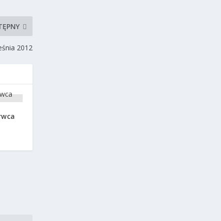
TĘPNY
eśnia 2012
erwca