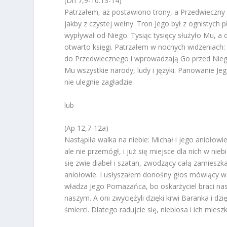
(Dn 7,9-10.13-14)
Patrzałem, aż postawiono trony, a Przedwieczny z
jakby z czystej wełny. Tron Jego był z ognistych 
wypływał od Niego. Tysiąc tysięcy służyło Mu, a dz
otwarto księgi. Patrzałem w nocnych widzeniach:
do Przedwiecznego i wprowadzają Go przed Niego
Mu wszystkie narody, ludy i języki. Panowanie J
nie ulegnie zagładzie.
lub
(Ap 12,7-12a)
Nastąpiła walka na niebie: Michał i jego aniołowi
ale nie przemógł, i już się miejsce dla nich w nie
się zwie diabeł i szatan, zwodzący całą zamieszkał
aniołowie. I usłyszałem donośny głos mówiący w 
władza Jego Pomazańca, bo oskarżyciel braci nas
naszym. A oni zwyciężyli dzięki krwi Baranka i d
śmierci. Dlatego radujcie się, niebiosa i ich miesz