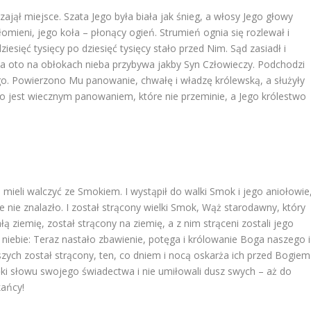
ajął miejsce. Szata Jego była biała jak śnieg, a włosy Jego głowy
płomieni, jego koła – płonący ogień. Strumień ognia się rozlewał i
iesięć tysięcy po dziesięć tysięcy stało przed Nim. Sąd zasiadł i
 a oto na obłokach nieba przybywa jakby Syn Człowieczy. Podchodzi
. Powierzono Mu panowanie, chwałę i władzę królewską, a służyły
ego jest wiecznym panowaniem, które nie przeminie, a Jego królestwo
e mieli walczyć ze Smokiem. I wystąpił do walki Smok i jego aniołowie
bie nie znalazło. I został strącony wielki Smok, Wąż starodawny, który
ą ziemię, został strącony na ziemię, a z nim strąceni zostali jego
niebie: Teraz nastało zbawienie, potęga i królowanie Boga naszego i
zych został strącony, ten, co dniem i nocą oskarża ich przed Bogiem
zięki słowu swojego świadectwa i nie umiłowali dusz swych – aż do
kańcy!