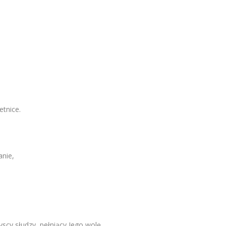
etnice.
anie,
scy słudzy, pełniący Jego wolę.