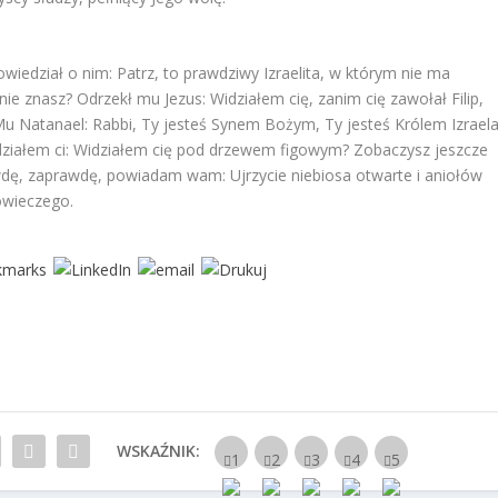
 powiedział o nim: Patrz, to prawdziwy Izraelita, w którym nie ma
e znasz? Odrzekł mu Jezus: Widziałem cię, zanim cię zawołał Filip,
 Natanael: Rabbi, Ty jesteś Synem Bożym, Ty jesteś Królem Izraela
edziałem ci: Widziałem cię pod drzewem figowym? Zobaczysz jeszcze
wdę, zaprawdę, powiadam wam: Ujrzycie niebiosa otwarte i aniołów
owieczego.
WSKAŹNIK: