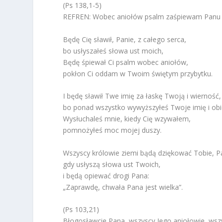
(Ps 138,1-5)
REFREN: Wobec aniołów psalm zaśpiewam Panu
Będę Cię sławił, Panie, z całego serca,
bo usłyszałeś słowa ust moich,
Będę śpiewał Ci psalm wobec aniołów,
pokłon Ci oddam w Twoim świętym przybytku.
I będę sławił Twe imię za łaskę Twoją i wierność,
bo ponad wszystko wywyższyłeś Twoje imię i obi
Wysłuchaleś mnie, kiedy Cię wzywałem,
pomnożyłeś moc mojej duszy.
Wszyscy królowie ziemi bądą dziękować Tobie, P
gdy usłyszą słowa ust Twoich,
i będą opiewać drogi Pana:
„Zaprawdę, chwała Pana jest wielka”.
(Ps 103,21)
Błogosławcie Pana, wszyscy Jego aniołowie, wszy